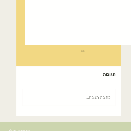
תגובות
כתיבת תגובה...
זוב (זעתר): תבלין ים-תיכוני עם סגולות
בריאות מדהימות (WILD HYSSOP