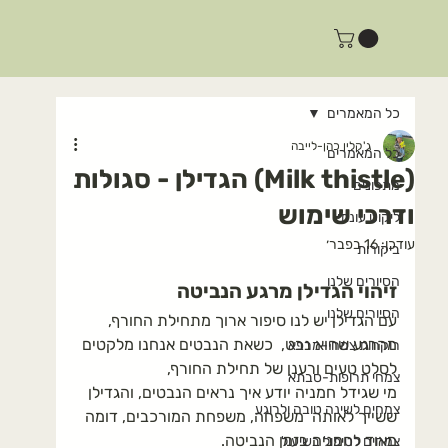
כל המאמרים
ג'קלין כהן-לייבה
כל המאמרים
(Milk thistle) הגדילן - סגולות
מתכונים
ודרכי שימוש
ליקוט עונתי
עודכן:
16 בפבר׳
ביקורות
הסיורים שלנו
זיהוי הגדילן מרגע הנביטה
הסיורים שלנו
עם הגדילן יש לנו סיפור ארוך מתחילת החורף, 
מהרגע שהוא נבט,  כשאת הנבטים אנחנו מלקטים 
רוקחות צמחי-מרפא
לסלט טעים ורענן של תחילת החורף, 
צמחי תרופות-סבתא
מי שגידל חמניה יודע איך נראים הנבטים, והגדילן 
צמחים לשינה טובה ולרוגע
ששייך לאותה  משפחה, משפחת המורכבים, דומה 
מאוד לחמניה בזמן הנביטה.
צמחים לטיפול בשיעול