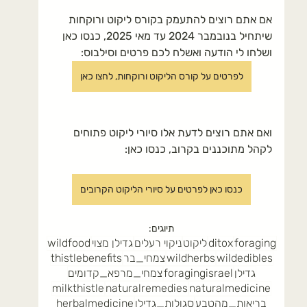
אם אתם רוצים להתעמק בקורס ליקוט ורוקחות 
שיתחיל בנובמבר 2024 עד מאי 2025, כנסו כאן 
ושלחו לי הודעה ואשלח לכם פרטים וסילבוס:
לפרטים על קורס הליקוט ורוקחות, לחצו כאן
ואם אתם רוצים לדעת אלו סיורי ליקוט פתוחים 
לקהל מתוכננים בקרוב, כנסו כאן:
כנסו כאן לפרטים על סיורי הליקוט הקרובים
תיוגים:
foraging
ditox
ליקוט
ניקוי רעלים
גדילן מצוי
wildfood
wildedibles
wildherbs
צמחי_בר
thistlebenefits
גדילן
foragingisrael
צמחי_מרפא_קדומים
milkthistle
naturalremedies
naturalmedicine
בריאות_מהטבע
סגולות_גדילן
herbalmedicine