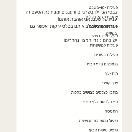
פעילות-טו-בשבט
נבטי הגדילן בשרניים ורעננים ומבחינת הטעם זה 
צמחים מנקי-רעלים
עניין של טעם. אני אוהבת אותם!
אני אוהבת לשלב אותם בסלט ירקות ואפשר גם 
פעילות לטו בשבט
בשייק.
פעילות ביום שישי
יש בהם נוגדי חמצון נהדרים!
פעילות למשפחות
פעילות בפורים
מומלצים בדף הבית
תות-עץ
צלף קוצני
מתכון לצלפים כבושים בקלות
כיצד לזהות צלף קוצני
התססה
טיפול במערכת הנשימה
טיפים טיפוח טבעי