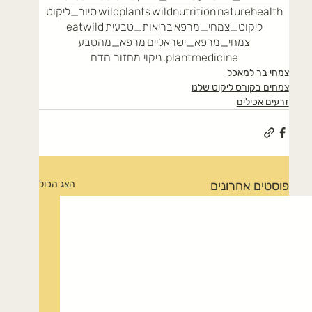
naturehealth
wildnutrition
wildplants
סיור_ליקוט
ליקוט_צמחי_מרפא
בריאות_טבעית
eatwild
צמחי_מרפא_ישראליים
מרפא_מהטבע
plantmedicine.
ניקוי מחזור הדם
צמחי בר למאכל
צמחים בקורס ליקוט שלנו
זרעים אכילים
פוסטים אחרונים
הצג הכול