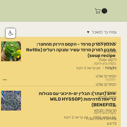
צמחי בר למאכל
כל המאמרים
מתכון למרק סרפד - הקסם הירוק מהחצר:
מתכון למרק סרפד עשיר ומנקה רעלים (Nettle
מתכונים
soup recipe)
ליקוט עונתי
ג'קלין כהן-לייבה
ביקורות
31 בינו׳
זמן קריאה 2 דקות
הסיורים שלנו
הסיורים שלנו
רוקחות
אזוב (זעתר): תבלין ים-תיכוני עם סגולות
צמחי-מרפא
בריאות מדהימות (WILD HYSSOP
BENEFITS)
צמחי
תרופות-סבתא
ג'קלין כהן-לייבה
26 בספט׳ 2025
זמן קריאה 2 דקות
צמחים לשינה טובה
ולרוגע