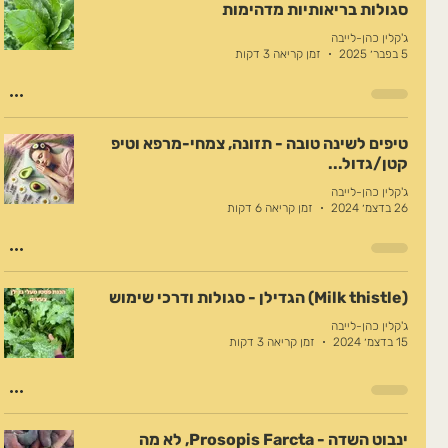
סגולות בריאותיות מדהימות
ג'קלין כהן-לייבה
5 בפבר׳ 2025
זמן קריאה 3 דקות
טיפים לשינה טובה - תזונה, צמחי-מרפא וטיפ
קטן/גדול...
ג'קלין כהן-לייבה
26 בדצמ׳ 2024
זמן קריאה 6 דקות
(Milk thistle) הגדילן - סגולות ודרכי שימוש
ג'קלין כהן-לייבה
15 בדצמ׳ 2024
זמן קריאה 3 דקות
ינבוט השדה - Prosopis Farcta, לא מה