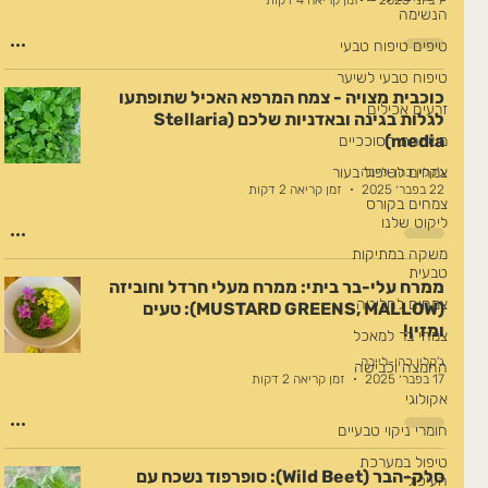
7 ביוני 2025
זמן קריאה 4 דקות
הנשימה
טיפים טיפוח טבעי
טיפוח טבעי לשיער
כוכבית מצויה - צמח המרפא האכיל שתופתעו
זרעים אכילים
לגלות בגינה ובאדניות שלכם (Stellaria
media)
משפחת הסוככיים
צמחים לטיפול בעור
ג'קלין כהן-לייבה
22 בפבר׳ 2025
זמן קריאה 2 דקות
צמחים בקורס
ליקוט שלנו
משקה במתיקות
טבעית
ממרח עלי-בר ביתי: ממרח מעלי חרדל וחוביזה
צמחים לחליטה
(MUSTARD GREENS, MALLOW): טעים
ומזין!
צמחי בר למאכל
ג'קלין כהן-לייבה
החמצה וכבישה
17 בפבר׳ 2025
זמן קריאה 2 דקות
אקולוגי
חומרי ניקוי טבעיים
טיפול במערכת
סלק-הבר (Wild Beet): סופרפוד נשכח עם
העיכול