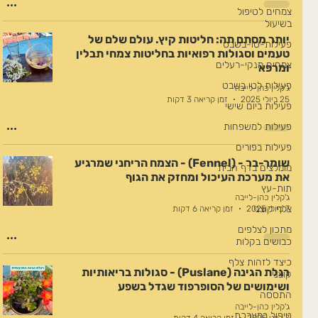
צמחים לטיפול
בשיעול
יותר מסתם תה: חליטות קיץ. עולם שלם של
פעילות-טו-בשבט
טעמים וסגולות רפואיות בחליטות צמחי תבלין
צמחים מנקי-רעלים
ומרפא
פעילות לטו בשבט
ג'קלין כהן-לייבה
25 ביולי 2025
זמן קריאה 3 דקות
פעילות ביום שישי
פעילות למשפחות
פעילות בפורים
שומר-בר - (Fennel) - הצמח הריחני שמרגיע
מומלצים בדף הבית
את מערכת העיכול ומחזק את הגוף
תות-עץ
ג'קלין כהן-לייבה
צלף קוצני
7 ביולי 2025
זמן קריאה 6 דקות
מתכון לצלפים
כבושים בקלות
כיצד לזהות צלף
רגלת הגינה (Puslane) - סגולות בריאותיות
קוצני
ושימושים של הסופרפוד שגדל בשפע
התססה
ג'קלין כהן-לייבה
טיפול במערכת