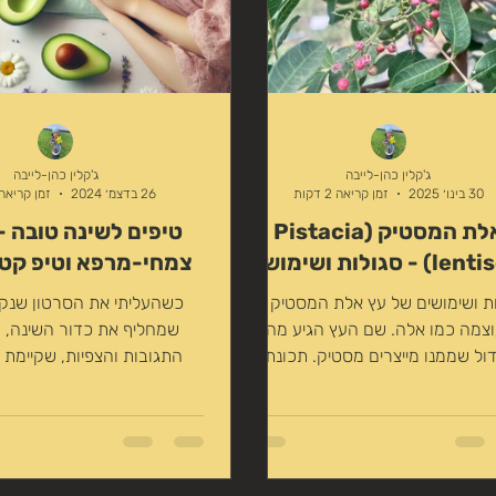
רפואי מוסמך). בסיורי הליקוט כשאנו
מד
ג'קלין כהן-לייבה
ג'קלין כהן-לייבה
30 בינו׳ 2025
זמן קריאה 2 דקות
26 בדצמ׳ 2024
זמן קריאה 6 דקו
אלת המסטיק (Pistacia
טיפים לשינה טובה -
- סגולות ושימושים
צמחי-מרפא וטיפ קטן/
ת ושימושים של עץ אלת המסטיק עץ
כשהעליתי את הסרטון שנק
צמה כמו אלה. שם העץ הגיע מהעץ
שמחליף את כדור השינה, ה
ול שממנו מייצרים מסטיק. תכונתו
התגובות והצפיות, שקיימת 
עיקרית של העץ וחלקיו: כאשר...
גדולה אצל חלק גדול מהאנש
פונים...