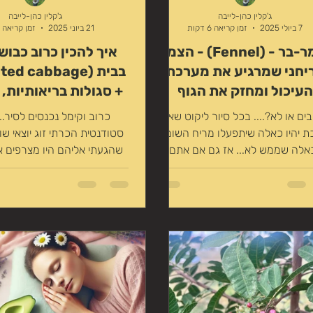
משפחת הסוככיים
צמחים לטיפול בעור
צמחים ב
ג'קלין כהן-לייבה
ג'קלין כהן-לייבה
7 ביולי 2025
זמן קריאה 6 דקות
21 ביוני 2025
זמן קריאה 3 דקות
שומר-בר - (Fennel) - הצמח
איך להכין כרוב כבו
ה
יחני שמרגיע את מערכת
העיכול ומחזק את הגוף
+ סגולות בריאותיות, 
ים או לא?.... בכל סיור ליקוט שאני
כרוב וקימל נכנסים לסיר...
השילוב המופלא של ט
ת יהיו כאלה שיתפעלו מריח השומר
סטודנטית הכרתי זוג יוצאי ש
ומרפא למערכת הע
 כאלה שממש לא... אז גם אם אתם לא
שהגעתי אליהם היו מצרפים א
ם לקבוצה הראשונה מוזמנים להמשיך
הצהריים שלהם, שכללה 
 כי יש מצב שתרצו להכיר מקרוב את
הזה, שעוזר לנו במצבים יום-יומיים
כמו: הרגעת מערכת העיכול חיזוק הגוף
והמערכת החיסונית הקלה על גלי חום
תמיכה בבריאות הנשימה העשרת תנובת
ם (שימו לב, שומר-בר אסור לנשים
יסטוריה של סרטן שד/חם או כאלה
ות בטיפול הורמונלי. יש להיוועץ עם