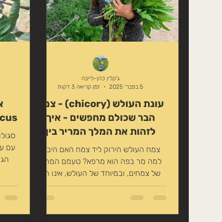
גורם 
ג'קלין כהן-לייבה
5 בפבר׳ 2025
זמן קריאה 3 דקות
עונת העולש (chicory) - צמח
הבר שכולם מחפשים - איך
lentiscus) 
לזהות את המלך המריר בין
סגולו
צמחי הבר
עם עו
צמח העולש הירוק ליד צמח האם היבש
הגד
למה מר בפה הוא מרפא? טעמם המריר
ה
של צמחים, ובמיוחד של העולש, אינו רק
מאפיין ייחודי – הוא מספק שפע של...