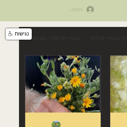
התחבר
נגישות
ות צמחי-מרפא
צמחי תרופות-סבתא
לים
פעילות לטו בשבט
צלף קוצני
טיפים טיפוח טבעי