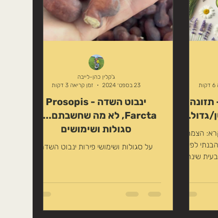
ג'קלין כהן-לייבה
ת
23 בספט׳ 2024
זמן קריאה 3 דקות
 תזונה,
ינבוט השדה - Prosopis
גדול...
Farcta, לא מה שחשבתם... -
סגולות ושימושים
רא: הצמח
בנתי לפי
על סגולות ושימושי פירות ינבוט השדה
בעית שינה
ים במדינה!