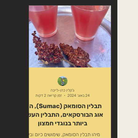
ג'קלין כהן-לייבה
24 באוג׳ 2024
זמן קריאה 2 דקות
תבלין הסומאק (Sumac), הוא
אוג הבורסקאים, התבלין העשיר
ביותר בנוגדי חמצון
מיהו תבלין הסומאק, שימושים כיום ובימי