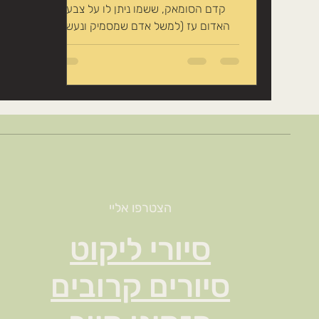
קדם הסומאק, ששמו ניתן לו על צבעו
האדום עז (למשל אדם שמסמיק ונעשה
אדום), הוא תבלין המופק מפירותיו של...
הצטרפו אליי
סיורי ליקוט
סיורים קרובים