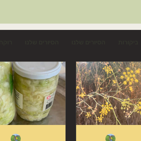
ביקורות
הסיורים שלנו
הסיורים שלנו
רוקח
פול בשיעול
פעילות-טו-בשבט
צמחים מנקי-רע
פעילות בפורים
מומלצים בדף הבית
תות-עץ
הות צלף קוצני
התססה
טיפול במערכת הנשימה