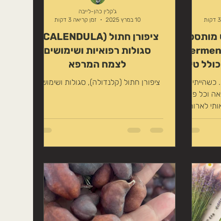
קורס ליקוט שלנו
ג'קלין כהן-לייבה
10 במרץ 2025
זמן קריאה 3 דקות
ש מותסס
ציפורן חתול (CALENDULA),
בבית (fermented cabbage)
סגולות רפואיות ושימושים
כולל טיפ
לצמח המרפא
אישי עם קימל - (caraway) -
 כשהייתי
ציפורן חתול (קלנדולה), סגולות ושימושים
עם בריא
ואה וכל פעם
יכול
ותי לארוחת
בשר...