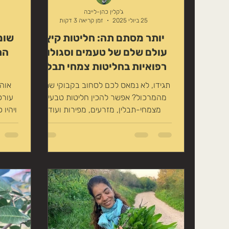
טיפוח טבעי לשיער
זרעים אכילים
ג'קלין כהן-לייבה
25 ביולי 2025
זמן קריאה 3 דקות
יותר מסתם תה: חליטות קיץ.
משקה במתיקות טבעית
צמחים לחליט
עולם שלם של טעמים וסגולות
הר
רפואיות בחליטות צמחי תבלין
ומרפא
תגידו, לא נמאס לכם לסחוב בקבוקי שתיה
אוהב
מהמרכול? אפשר להכין חליטות טבעיות
עורכ
מצמחי-תבלין, מזרעים, מפירות ועוד,
ויהיו
ולהתחיל איתם את הבוקר, כשהגוף...
שייכי
לקרא,
הצמח 
חלב-א
עם ה
הנמצא