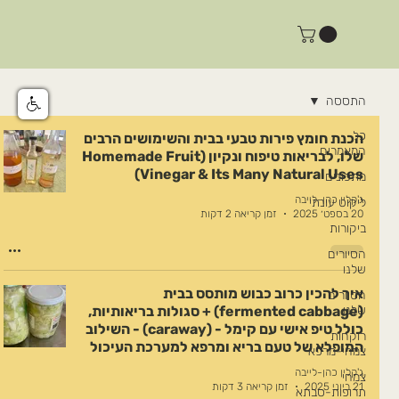
התססה
כל
הכנת חומץ פירות טבעי בבית והשימושים הרבים
המאמרים
שלו, לבריאות טיפוח ונקיון (Homemade Fruit
Vinegar & Its Many Natural Uses)
מתכונים
ג'קלין כהן-לייבה
ליקוט עונתי
20 בספט׳ 2025
זמן קריאה 2 דקות
ביקורות
הסיורים
שלנו
איך להכין כרוב כבוש מותסס בבית
הסיורים
שלנו
(fermented cabbage) + סגולות בריאותיות,
כולל טיפ אישי עם קימל - (caraway) - השילוב
רוקחות
המופלא של טעם בריא ומרפא למערכת העיכול
צמחי-מרפא
ג'קלין כהן-לייבה
צמחי
21 ביוני 2025
זמן קריאה 3 דקות
תרופות-סבתא