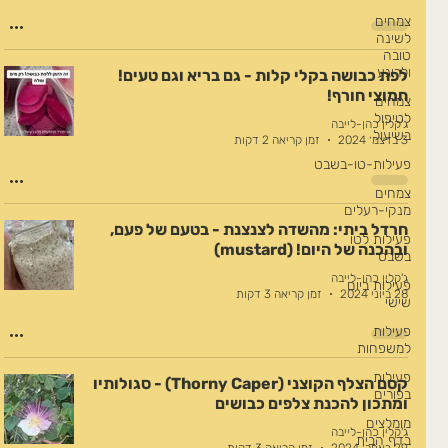
צמחים
לשינה
טובה
ולרוגע
לפת כבושה בקלי קלות - גם בריא וגם טעים!
חמוצי חורף!
צמחים
לטיפול
ג'קלין כהן-לייבה
בשיעול
3 בדצמ׳ 2024
זמן קריאה 2 דקות
פעילות-טו-בשבט
צמחים
מנקי-רעלים
חרדל ביתי: מהשדה לצנצנת - בטעם של פעם,
פעילות לטו
ובהכנה של היום! (mustard)
בשבט
ג'קלין כהן-לייבה
פעילות ביום
28 ביוני 2024
זמן קריאה 3 דקות
שישי
פעילות
למשפחות
פעילות
קסם הצלף הקוצני (Thorny Caper) - סגולותיו
בפורים
ומתכון להכנת צלפים כבושים
מומלצים
ג'קלין כהן-לייבה
בדף הבית