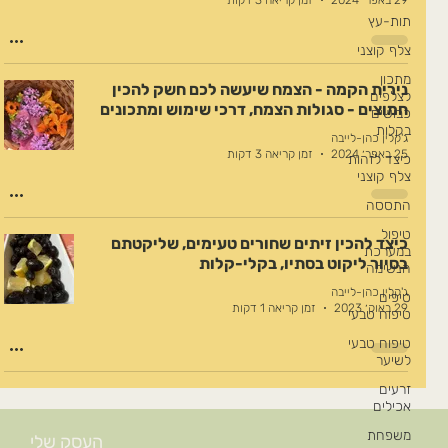
29 באפר׳ 2024
זמן קריאה 3 דקות
תות-עץ
צלף קוצני
מתכון
נירית הקמה - הצמח שיעשה לכם חשק להכין
לצלפים
חמוצים - סגולות הצמח, דרכי שימוש ומתכונים
כבושים
בקלות
ג'קלין כהן-לייבה
25 באפר׳ 2024
זמן קריאה 3 דקות
כיצד לזהות
צלף קוצני
התססה
טיפול
כיצד להכין זיתים שחורים טעימים, שליקטתם
במערכת
בסיור ליקוט בסתיו, בקלי-קלות
הנשימה
ג'קלין כהן-לייבה
טיפים
29 באוק׳ 2023
זמן קריאה 1 דקות
טיפוח טבעי
טיפוח טבעי
לשיער
זרעים
אכילים
משפחת
העסק שלי