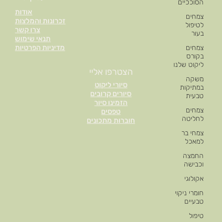
הסוככיים
אודות
צמחים
זכרונות והמלצות
לטיפול
צרו קשר
בעור
תנאי שימוש
מדיניות הפרטיות
צמחים
בקורס
ליקוט שלנו
הצטרפו אליי
משקה
סיורי ליקוט
במתיקות
סיורים קרובים
טבעית
הזמינו סיור
צמחים
טפסים
לחליטה
חוברות מתכונים
צמחי בר
למאכל
החמצה
וכבישה
אקולוגי
חומרי ניקוי
טבעיים
טיפול