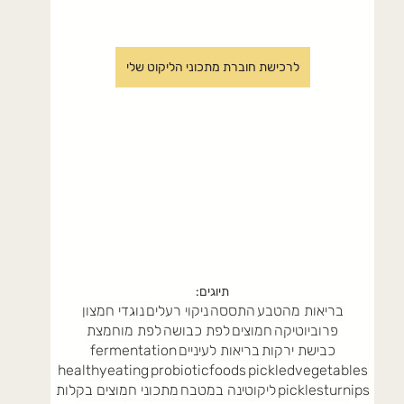
לרכישת חוברת מתכוני הליקוט שלי
תיוגים:
בריאות מהטבע
התססה
ניקוי רעלים
נוגדי חמצון
פרוביוטיקה
חמוצים
לפת כבושה
לפת מוחמצת
כבישת ירקות
בריאות לעיניים
fermentation
healthyeating
probioticfoods
pickledvegetables
picklesturnips
ליקוטינה במטבח
מתכוני חמוצים בקלות