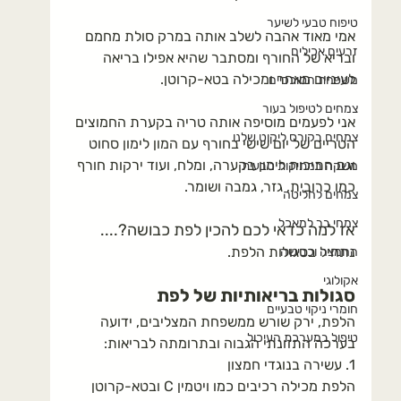
טיפוח טבעי לשיער
אמי מאוד אהבה לשלב אותה במרק סולת מחמם 
זרעים אכילים
ובריא של החורף ומסתבר שהיא אפילו בריאה 
לעיניים מאחר ומכילה בטא-קרוטן.
משפחת הסוככיים
צמחים לטיפול בעור
אני לפעמים מוסיפה אותה טריה בקערת החמוצים 
צמחים בקורס ליקוט שלנו
הטריים של יום שישי בחורף עם המון לימון סחוט 
וגם חתיכות לימון בקערה, ומלח, ועוד ירקות חורף 
משקה במתיקות טבעית
כמו כרובית, גזר, גמבה ושומר.
צמחים לחליטה
צמחי בר למאכל
אז למה כדאי לכם להכין לפת כבושה?....
נתחיל בסגולות הלפת.
החמצה וכבישה
אקולוגי
סגולות בריאותיות של לפת
חומרי ניקוי טבעיים
הלפת, ירק שורש ממשפחת המצליבים, ידועה 
טיפול במערכת העיכול
בערכה התזונתי הגבוה ובתרומתה לבריאות:
1. 
עשירה בנוגדי חמצון
הלפת מכילה רכיבים כמו ויטמין C ובטא-קרוטן 