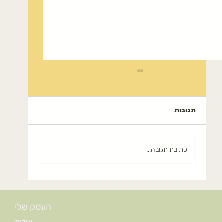
תגובות
כתיבת תגובה...
כנת חומץ פירות טבעי בבית והשימושים
רבים שלו, לבריאות טיפוח ונקיון
העסק שלי
(Homemade Fruit Vinegar & Its Many
Natural Uses
אודות