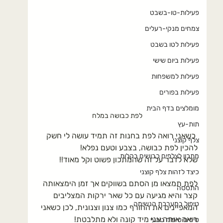
פעילות-טו-בשבט
צמחים מנקי-רעלים
פעילות לטו בשבט
פעילות ביום שישי
פעילות למשפחות
פעילות בפורים
מומלצים בדף הבית
לפת כבושה במלח
תות-עץ
 כשאני רואה לפת בחנות זה תמיד עושה לי חשק 
צלף קוצני
להכין לפת כבושה, בצבע וטעם נפלא!
מתכון לצלפים כבושים בקלות
שלא לדבר על זה שהמתכון פשוט וקל מאוד!!
כיצד לזהות צלף קוצני
לפת תמצאו מן הסתם בשווקים אך זמן הימצאותה 
התססה
קצר והיא מגיעה עם כל שאר ירקות המצליבים 
טיפול במערכת הנשימה
המאפיינים את החורף כמו צנון וצנונית, לכן כשאני 
רואה אותה אני מיד קונה ולא מתלבטת!
טיפים טיפוח טבעי