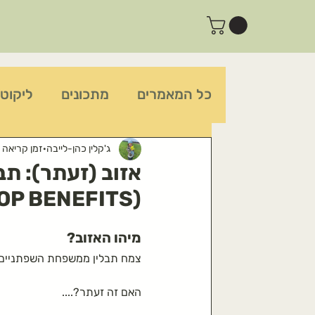
כל המאמרים
מתכונים
ליקוט 
צמחי תרופות-סבתא
צמחים 
ג'קלין כהן-לייבה
זמן קריאה 2 דקות
אזוב (זעתר): תב
(WILD HYSSOP BENEFITS)
צמחים מנקי-רעלים
פעילות 
מיהו האזוב?
צמח תבלין ממשפחת השפתניים 
מומלצים בדף הבית
תות-עץ
האם זה זעתר?....