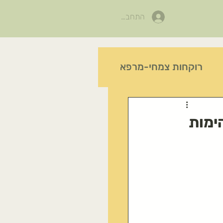
התחבר
רוקחות צמחי-מרפא
לות-טו-בשבט
הימות
פעילות בפורים
יצד לזהות צלף קוצני