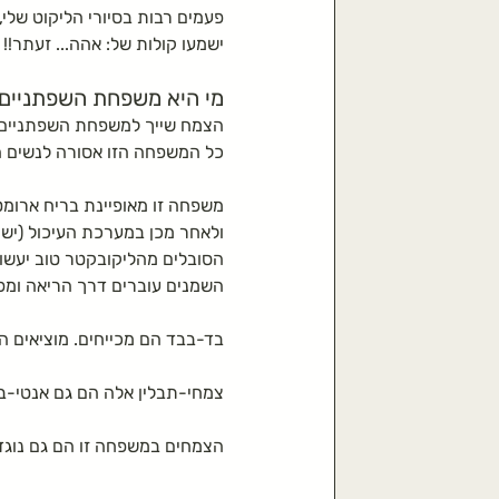
התססה
טיפול במערכת הנש
פעמים רבות בסיורי הליקוט שלי,
ישמעו קולות של: אהה... זעתר!!
משפחת הסוככיים
צמחים לט
מי היא משפחת השפתניים:
הצמח שייך למשפחת השפתניים שאופייני
כל המשפחה הזו אסורה לנשים הרות
צמחים לחליטה
משפחה זו מאופיינת בריח ארומ
ולאחר מכן במערכת העיכול (יש 
הסובלים מהליקובקטר טוב יעשו 
השמנים עוברים דרך הריאה ומ
בד-בבד הם מכייחים. מוציאים ה
צמחי-תבלין אלה הם גם אנטי-ב
הצמחים במשפחה זו הם גם נוגדי-