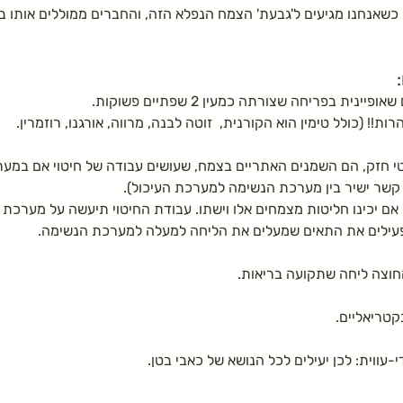
ימה
טיפים טיפוח טבעי
טיפוח טבעי לשיער
 כשאנחנו מגיעים ל'גבעת' הצמח הנפלא הזה, והחברים ממוללים אותו בי
יפול בעור
צמחים בקורס ליקוט שלנו
משקה במ
ת בפריחה שצורתה כמעין 2 שפתיים פשוקות.
!! (כולל טימין הוא הקורנית,  זוטה לבנה, מרווה, אורגנו, רוזמרין.
טי חזק, הם השמנים האתריים בצמח, שעושים עבודה של חיטוי אם במע
קשר ישיר בין מערכת הנשימה למערכת העיכול).
אם יכינו חליטות מצמחים אלו וישתו. עבודת החיטוי תיעשה על מערכת ה
פעילים את התאים שמעלים את הליחה למעלה למערכת הנשימה.
חוצה ליחה שתקועה בריאות.
קטריאליים.
עווית: לכן יעילים לכל הנושא של כאבי בטן.