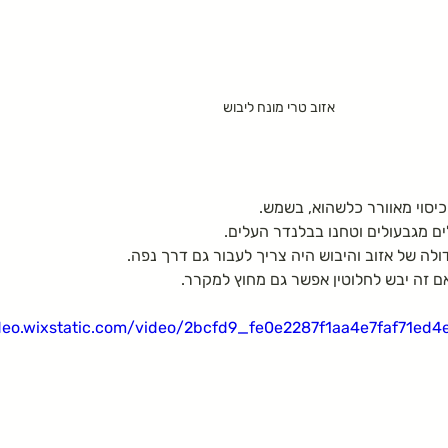
אזוב טרי מונח ליבוש
יסוי מאוורר כלשהוא, בשמש.
ם מגבעולים וטחנו בבלנדר העלים.
לה של אזוב והיבוש היה צריך לעבור גם דרך נפה.
 זה יבש לחלוטין אפשר גם מחוץ למקרר.
ideo.wixstatic.com/video/2bcfd9_fe0e2287f1aa4e7faf71ed