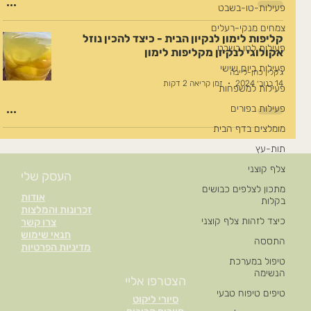
פעילות-טו-בשבט
צמחים מנקי-רעלים
קליפות לימון לנקיון הבית - כיצד להכין נוזל
פעילות לטו בשבט
אקולוגי לנקיון מקליפות לימון
פעילות ביום שישי
ג'קלין כהן-לייבה
14 בנוב׳ 2024
זמן קריאה 2 דקות
פעילות למשפחות
פעילות בפורים
מומלצים בדף הבית
תות-עץ
צלף קוצני
העסק שלי
מתכון לצלפים כבושים
אודות
בקלות
זכרונות והמלצות
כיצד לזהות צלף קוצני
צרו קשר
תנאי שימוש
התססה
מדיניות הפרטיות
טיפול במערכת
הנשימה
הצטרפו אליי
טיפים טיפוח טבעי
סיורי ליקוט