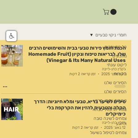
חומרי ניקוי טבעיים
כל המאמרים
הכנת חומץ פירות טבעי בבית והשימושים הרבים
שלו, לבריאות טיפוח ונקיון (Homemade Fruit
מתכונים
Vinegar & Its Many Natural Uses)
ליקוט עונתי
ג'קלין כהן-לייבה
ביקורות
20 בספט׳ 2025
זמן קריאה 2 דקות
הסיורים שלנו
הסיורים שלנו
רוקחות צמחי-מרפא
טיפים לשיער בריא, טבעי ומלא חיוניות: הדרך
הקלה והטבעית להזין את הקרקפת בלי
צמחי תרופות-סבתא
כימיקלים
צמחים לשינה טובה
ג'קלין כהן-לייבה
ולרוגע
12 באוג׳ 2025
זמן קריאה 2 דקות
צמחים לטיפול בשיעול