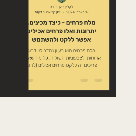
טיפוח טבעי לשיער
זרעים אכילים
ג'קלין כהן-לייבה
17 באפר׳ 2024
זמן קריאה 2 דקות
מלח פרחים - כיצד מכינים,
משקה במתיקות טבעית
צמחים לחליט
יתרונות ואלו פרחים אכילים
אפשר ללקט ולהשתמש
מלח פרחים הוא רעיון נהדר לשדרוג
ארוחות ולצבעוניות השולחן. כל מה שאתם
צריכים זה ללקט פרחים אכילים (לרוב
באביב), לייבש ולהוסיף מלח. אלו...