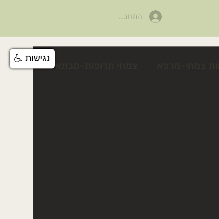
התחבר
נגישות
ות צמחי-מרפא
צמחי תרופות-סבתא
לים
פעילות לטו בשבט
צלף קוצני
טיפים טיפוח טבעי