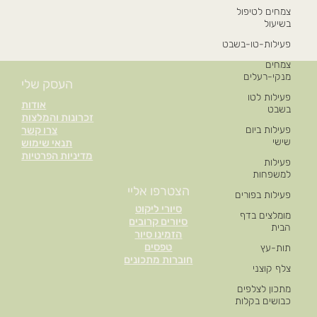
צמחים לטיפול
בשיעול
פעילות-טו-בשבט
צמחים
מנקי-רעלים
העסק שלי
פעילות לטו
אודות
בשבט
זכרונות והמלצות
פעילות ביום
צרו קשר
שישי
תנאי שימוש
מדיניות הפרטיות
פעילות
למשפחות
הצטרפו אליי
פעילות בפורים
סיורי ליקוט
מומלצים בדף
סיורים קרובים
הבית
הזמינו סיור
טפסים
תות-עץ
חוברות מתכונים
צלף קוצני
מתכון לצלפים
כבושים בקלות