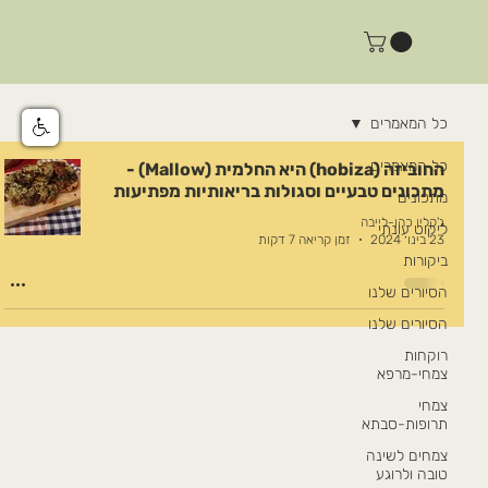
כל המאמרים
כל המאמרים
החוביזה (hobiza) היא החלמית (Mallow) -
מתכונים טבעיים וסגולות בריאותיות מפתיעות
מתכונים
ג'קלין כהן-לייבה
ליקוט עונתי
23 בינו׳ 2024
זמן קריאה 7 דקות
ביקורות
הסיורים שלנו
הסיורים שלנו
רוקחות
צמחי-מרפא
צמחי
תרופות-סבתא
צמחים לשינה
טובה ולרוגע