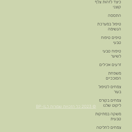
כיצד לזהות צלף
קוצני
התססה
טיפול במערכת
הנשימה
טיפים טיפוח
טבעי
טיפוח טבעי
לשיער
זרעים אכילים
משפחת
הסוככיים
צמחים לטיפול
בעור
צמחים בקורס
ליקוט שלנו
© 2023 כל הזכויות שמורות לBP-IL
משקה במתיקות
טבעית
צמחים לחליטה