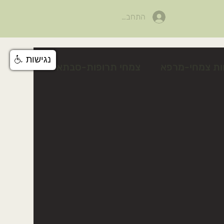
התחבר
נגישות
ות צמחי-מרפא
צמחי תרופות-סבתא
לים
פעילות לטו בשבט
צלף קוצני
טיפים טיפוח טבעי