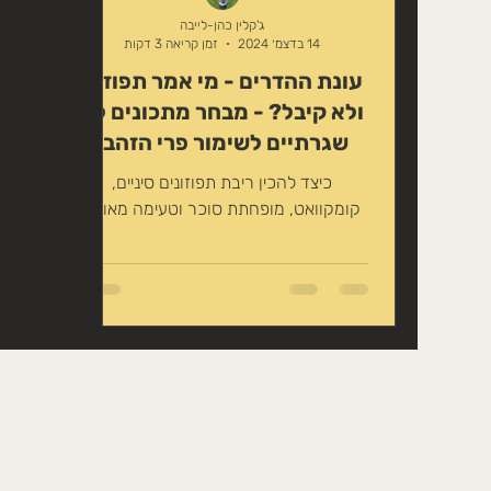
טיפוח טבעי לשיער
זרעים אכילים
ג'קלין כהן-לייבה
14 בדצמ׳ 2024
זמן קריאה 3 דקות
עונת ההדרים - מי אמר תפוזים
משקה במתיקות טבעית
צמחים לחליט
ולא קיבל? - מבחר מתכונים לא
שגרתיים לשימור פרי הזהב!
כיצד להכין ריבת תפוזונים סיניים,
קומקוואט, מופחתת סוכר וטעימה מאוד!!