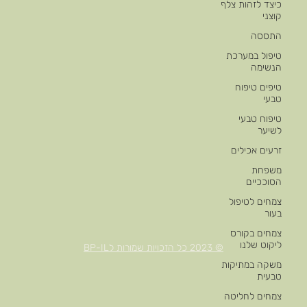
כיצד לזהות צלף
קוצני
התססה
טיפול במערכת
הנשימה
טיפים טיפוח
טבעי
טיפוח טבעי
לשיער
זרעים אכילים
משפחת
הסוככיים
צמחים לטיפול
בעור
צמחים בקורס
ליקוט שלנו
© 2023 כל הזכויות שמורות לBP-IL
משקה במתיקות
טבעית
צמחים לחליטה