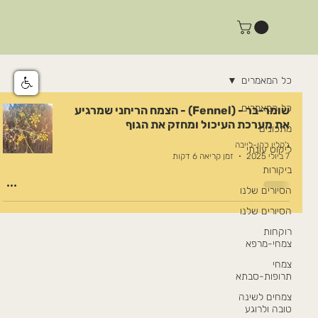
כל המאמרים
כל המאמרים
שומר-בר - (Fennel) - הצמח הריחני שמרגיע
את מערכת העיכול ומחזק את הגוף
מתכונים
ג'קלין כהן-לייבה
ליקוט עונתי
7 ביולי 2025
זמן קריאה 6 דקות
ביקורות
הסיורים שלנו
הסיורים שלנו
רוקחות
צמחי-מרפא
צמחי
תרופות-סבתא
צמחים לשינה
טובה ולרוגע