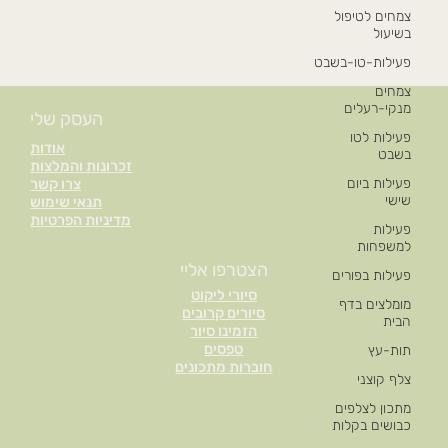
צמחים לטיפול
בשיעול
פעילות-טו-בשבט
צמחים
מנקי-רעלים
העסק שלי
פעילות לטו
אודות
בשבט
זכרונות והמלצות
פעילות ביום
צרו קשר
שישי
תנאי שימוש
מדיניות הפרטיות
פעילות
למשפחות
הצטרפו אליי
פעילות בפורים
סיורי ליקוט
מומלצים בדף
סיורים קרובים
הבית
הזמינו סיור
טפסים
תות-עץ
חוברות מתכונים
צלף קוצני
מתכון לצלפים
כבושים בקלות