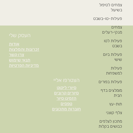
צמחים לטיפול
בשיעול
פעילות-טו-בשבט
צמחים
מנקי-רעלים
העסק שלי
פעילות לטו
אודות
בשבט
זכרונות והמלצות
פעילות ביום
צרו קשר
שישי
תנאי שימוש
מדיניות הפרטיות
פעילות
למשפחות
הצטרפו אליי
פעילות בפורים
סיורי ליקוט
מומלצים בדף
סיורים קרובים
הבית
הזמינו סיור
טפסים
תות-עץ
חוברות מתכונים
צלף קוצני
מתכון לצלפים
כבושים בקלות