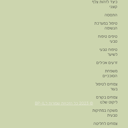
כיצד לזהות צלף
קוצני
התססה
טיפול במערכת
הנשימה
טיפים טיפוח
טבעי
טיפוח טבעי
לשיער
זרעים אכילים
משפחת
הסוככיים
צמחים לטיפול
בעור
צמחים בקורס
ליקוט שלנו
© 2023 כל הזכויות שמורות לBP-IL
משקה במתיקות
טבעית
צמחים לחליטה