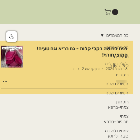
כל המאמרים
כל המאמרים
לפת כבושה בקלי קלות - גם בריא וגם טעים!
חמוצי חורף!
מתכונים
ג'קלין כהן-לייבה
ליקוט עונתי
3 בדצמ׳ 2024
זמן קריאה 2 דקות
ביקורות
הסיורים שלנו
הסיורים שלנו
רוקחות
צמחי-מרפא
צמחי
תרופות-סבתא
צמחים לשינה
טובה ולרוגע