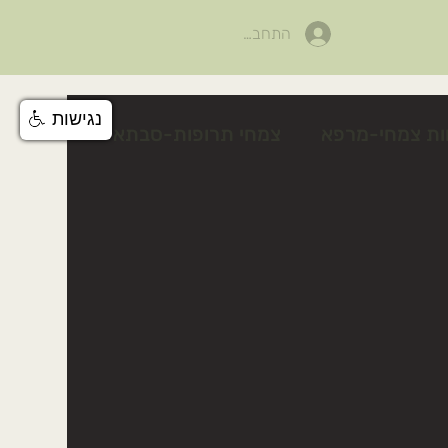
התחבר
נגישות
ות צמחי-מרפא
צמחי תרופות-סבתא
לים
פעילות לטו בשבט
צלף קוצני
טיפים טיפוח טבעי