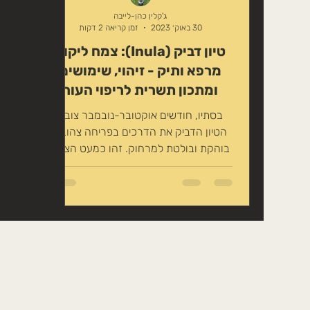
טיפוח טבעי לשיער
זרעים אכילים
ג'קלין כהן-לייבה
30 באוק׳ 2023
זמן קריאה 2 דקות
טיון דביק (Inula): צמח ליקוט
משקה במתיקות טבעית
צמחים לחליט
מרפא ותיק - זיהוי, שימושים
ומתכון תשרית לריפוי העור
בסתיו, חודשים אוקטובר-נובמבר צובע
הטיון הדביק את הדרכים בפריחה צהובה
בוהקת ובולטת למרחוק. זהו כמעט הצמח
היחיד הפורח בעונת הסתיו. זהו צמח ליקוט
קלאסי, שכן גדל כמעט בכל מקום בארץ
ואפשר בקלות לזהות אותו לפי דביקות
העלים והפריחה הצהובה. בסיורי הליקוט
שלנו אנחנו לומדים להכיר אותו ומספרים
על סגולותיו. את הטיון תוכלו ללקט כל
השנה, אך בזמן שהוא פורח הוא אפקטיבי
יותר מבחינת פעילות. "הצמח שנקרא צמח
40 המחלות..." פרחי טיון דביק בשיא