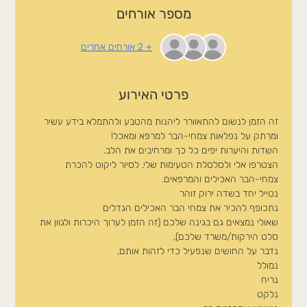
מספר אורחים
+ 2 אורחים אחרים
פרטי האירוע
זה הזמן לנשום להתאוורר ליהנות מהטבע ולהתמלא בידע עשיר 
ומרתק על נפלאות צמחי-הבר למרפא ומאכל!
השדות והיערות יפים כל כך ומרחיבים את הלב.
הצטרפו אלי ולסלסלת הטעימות שלי. לסיור ליקוט להכרת 
צמחי-הבר האכילים והמרפאים.
נטייל יחד בשדה ירוק זוהר
נתכופף להכיר את צמחי הבר האכילים הגדלים
שאולי נמצאים גם בגינה שלכם (זה הזמן לערוך היכרות ולגוון את 
סלט הירקות/משרד שלכם),
נדבר על החושים שנפעיל כדי לזהות אותם,
נמולל
נריח
נלקט