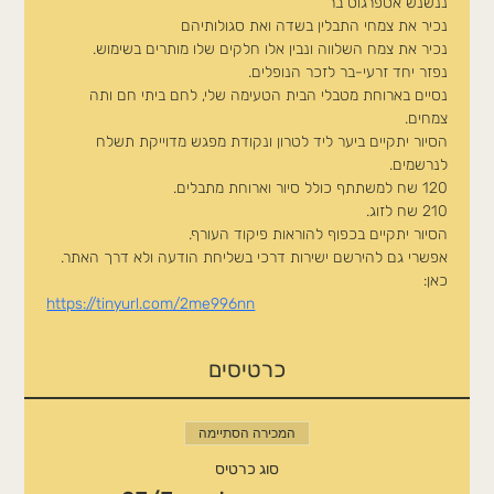
ננשנש אספרגוס בר
נכיר את צמחי התבלין בשדה ואת סגולותיהם
נכיר את צמח השלווה ונבין אלו חלקים שלו מותרים בשימוש.
נפזר יחד זרעי-בר לזכר הנופלים.
נסיים בארוחת מטבלי הבית הטעימה שלי, לחם ביתי חם ותה 
צמחים.
הסיור יתקיים ביער ליד לטרון ונקודת מפגש מדוייקת תשלח 
לנרשמים.
120 שח למשתתף כולל סיור וארוחת מתבלים.
210 שח לזוג.
הסיור יתקיים בכפוף להוראות פיקוד העורף.
אפשרי גם להירשם ישירות דרכי בשליחת הודעה ולא דרך האתר.
כאן:
https://tinyurl.com/2me996nn
כרטיסים
המכירה הסתיימה
סוג כרטיס