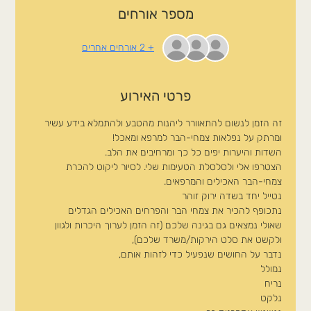
מספר אורחים
+ 2 אורחים אחרים
פרטי האירוע
זה הזמן לנשום להתאוורר ליהנות מהטבע ולהתמלא בידע עשיר 
ומרתק על נפלאות צמחי-הבר למרפא ומאכל!
השדות והיערות יפים כל כך ומרחיבים את הלב.
הצטרפו אלי ולסלסלת הטעימות שלי. לסיור ליקוט להכרת 
צמחי-הבר האכילים והמרפאים.
נטייל יחד בשדה ירוק זוהר
נתכופף להכיר את צמחי הבר והפרחים האכילים הגדלים
שאולי נמצאים גם בגינה שלכם (זה הזמן לערוך היכרות ולגוון 
ולקשט את סלט הירקות/משרד שלכם),
נדבר על החושים שנפעיל כדי לזהות אותם,
נמולל
נריח
נלקט