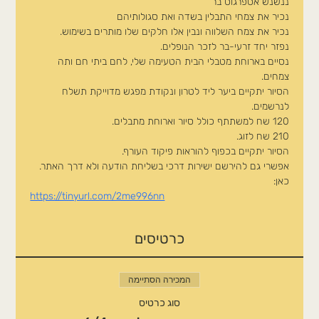
ננשנש אספרגוס בר
נכיר את צמחי התבלין בשדה ואת סגולותיהם
נכיר את צמח השלווה ונבין אלו חלקים שלו מותרים בשימוש.
נפזר יחד זרעי-בר לזכר הנופלים.
נסיים בארוחת מטבלי הבית הטעימה שלי, לחם ביתי חם ותה 
צמחים.
הסיור יתקיים ביער ליד לטרון ונקודת מפגש מדוייקת תשלח 
לנרשמים.
120 שח למשתתף כולל סיור וארוחת מתבלים.
210 שח לזוג.
הסיור יתקיים בכפוף להוראות פיקוד העורף.
אפשרי גם להירשם ישירות דרכי בשליחת הודעה ולא דרך האתר.
כאן:
https://tinyurl.com/2me996nn
כרטיסים
המכירה הסתיימה
סוג כרטיס