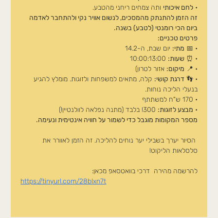
• 
לחם איכותי
 ותה צמחים ריחני מהטבע.
זה הזמן להתנתק מהמסכים, לנשום אוויר נקי ולהתחבר לאדמה 
ביום הכי רומנטי (לטבע) בשנה.
פרטים טכניים:
• 📅 
מתי:
 יום שבת, ה-14.2
• ⏰ 
שעות:
 10:00:13:00
• 📍 
מיקום:
 אזור לטרון)
• 👣 
דרגת קושי:
 קלה, מתאים למשפחות ולזוגות. מומלץ להגיע 
בנעלי הליכה נוחות.
• 170 ש"ח למשתתף
• 
מבצע לזוגות:
 300! בלבד (מתנה נפלאה לוולנטיין!)
מספר המקומות מוגבל כדי לשמור על חוויה אינטימית ונעימה.
 הסיור יערך בשבילי יער נוחים להליכה. זה הזמן לאוורר את 
סלסלאות הליקוט!
להרשמה מהירה  דרכי בוואטסאפ מכאן:
https://tinyurl.com/28blxn7t