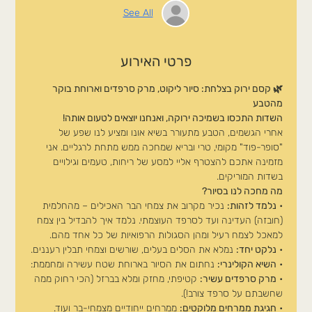
See All
פרטי האירוע
🌿 קסם ירוק בצלחת: סיור ליקוט, מרק סרפדים וארוחת בוקר 
מהטבע
השדות התכסו בשמיכה ירוקה, ואנחנו יוצאים לטעום אותה!
אחרי הגשמים, הטבע מתעורר בשיא אונו ומציע לנו שפע של 
"סופר-פוד" מקומי, טרי ובריא שמחכה ממש מתחת לרגליים. אני 
מזמינה אתכם להצטרף אליי למסע של ריחות, טעמים וגילויים 
בשדות המוריקים.
מה מחכה לנו בסיור?
• 
נלמד לזהות:
 נכיר מקרוב את צמחי הבר האכילים – מהחלמית 
(חובזה) העדינה ועד לסרפד העוצמתי. נלמד איך להבדיל בין צמח 
למאכל לצמח רעיל ומהן הסגולות הרפואיות של כל אחד מהם.
• 
נלקט יחד:
 נמלא את הסלים בעלים, שורשים וצמחי תבלין רעננים.
• 
השיא הקולינרי:
 נחתום את הסיור בארוחת שטח עשירה ומחממת:
• 
מרק סרפדים עשיר:
 קטיפתי, מחזק ומלא בברזל (הכי רחוק ממה 
שחשבתם על סרפד צורב!).
• 
חגיגת ממרחים מלוקטים:
 ממרחים ייחודיים מצמחי-בר ועוד.