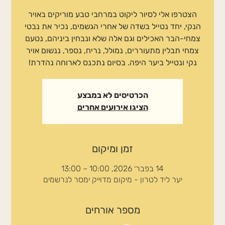
הצטרפו אלי לסיור ליקוט במרחבי טבע מוריקים באויר
הנקי, יחד נטייל בשדה של אחרי הגשמים, נכיר את נבטי
צמחי-הבר האכילים וגם אלה שלא ונבחין ביניהם, נטעם
צמחי תבלין מתעוררים, נמולל, נריח, נספר, ננשום אויר
נקי ונטייל ביער היפה. בסיום נתכנס לארוחה נהדרת!
הכרטיסים לא במבצע
הציגו אירועים אחרים
זמן ומיקום
14 בפבר׳ 2026, 10:00 – 13:00
יער ליד לטרון - מיקום מדוייק ימסר לנרשמים
מספר אורחים