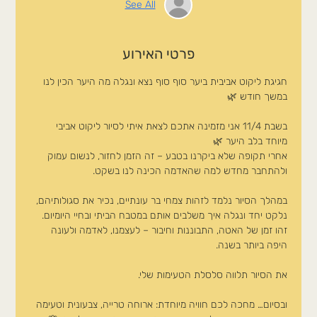
See All
פרטי האירוע
חגיגת ליקוט אביבית ביער סוף סוף נצא ונגלה מה היער הכין לנו 
במשך חודש 🌿
בשבת 11/4 אני מזמינה אתכם לצאת איתי לסיור ליקוט אביבי 
מיוחד בלב היער 🌿
אחרי תקופה שלא ביקרנו בטבע – זה הזמן לחזור, לנשום עמוק 
ולהתחבר מחדש למה שהאדמה הכינה לנו בשקט.
במהלך הסיור נלמד לזהות צמחי בר עונתיים, נכיר את סגולותיהם, 
נלקט יחד ונגלה איך משלבים אותם במטבח הביתי ובחיי היומיום. 
זהו זמן של האטה, התבוננות וחיבור – לעצמנו, לאדמה ולעונה 
היפה ביותר בשנה.
את הסיור תלווה סלסלת הטעימות שלי.
ובסיום… מחכה לכם חוויה מיוחדת: ארוחה טרייה, צבעונית וטעימה 