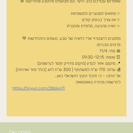
שאפרוש עבורכם בלב היער, עם מטעמים מהטבע ומהליקוט 🌸
✨ מתאים למבוגרים ולמשפחות
✨ אין צורך בניסיון קודם
✨ חוויה מרגיעה, מלמדת ומחברת
מוזמנים להצטרף אליי לחוויה של טבע, טעמים והתחדשות 💚
פרטים טכניים:
📅 מתי: 11/4
⏰ שעות: 09:30-12:15
📍 מיקום: אזור לטרון (מיקום מדוייק ימסר לנרשמים)
💰 עלות: 170 ש"ח למשתתף | 300 ש"ח לזוג (כולל סיור וארוחה).
אל תחכו – כי תיכף הקיץ הישראלי כאן...
להרשמה מהירה בוואטסאפ:
https://tinyurl.com/28blxn7t
העסק שלי