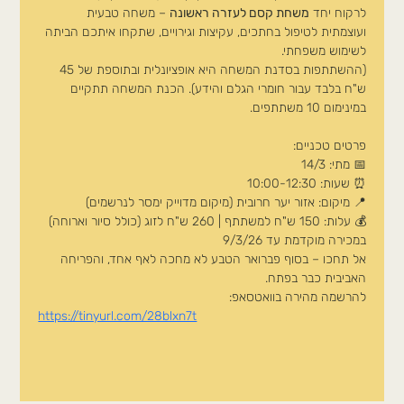
לרקוח יחד 
משחת קסם לעזרה ראשונה
 – משחה טבעית 
ועוצמתית לטיפול בחתכים, עקיצות וגירויים, שתקחו איתכם הביתה 
לשימוש משפחתי.
(ההשתתפות בסדנת המשחה היא אופציונלית ובתוספת של 45 
ש"ח בלבד עבור חומרי הגלם והידע). הכנת המשחה תתקיים 
במינימום 10 משתתפים.
פרטים טכניים:
📅 מתי: 14/3
⏰ שעות: 10:00-12:30
📍 מיקום: אזור יער חרובית (מיקום מדוייק ימסר לנרשמים)
💰 עלות: 150 ש"ח למשתתף | 260 ש"ח לזוג (כולל סיור וארוחה) 
במכירה מוקדמת עד 9/3/26
אל תחכו – בסוף פברואר הטבע לא מחכה לאף אחד, והפריחה 
האביבית כבר בפתח.
להרשמה מהירה בוואטסאפ:
https://tinyurl.com/28blxn7t