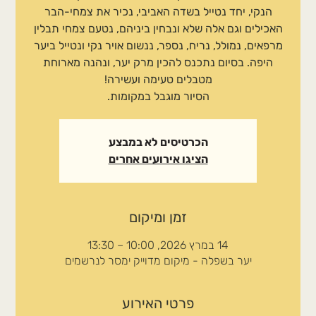
הנקי, יחד נטייל בשדה האביבי, נכיר את צמחי-הבר
האכילים וגם אלה שלא ונבחין ביניהם, נטעם צמחי תבלין
מרפאים, נמולל, נריח, נספר, ננשום אויר נקי ונטייל ביער
היפה. בסיום נתכנס להכין מרק יער, ונהנה מארוחת
הסיור מוגבל במקומות.
הכרטיסים לא במבצע
הציגו אירועים אחרים
זמן ומיקום
14 במרץ 2026, 10:00 – 13:30
יער בשפלה - מיקום מדוייק ימסר לנרשמים
פרטי האירוע