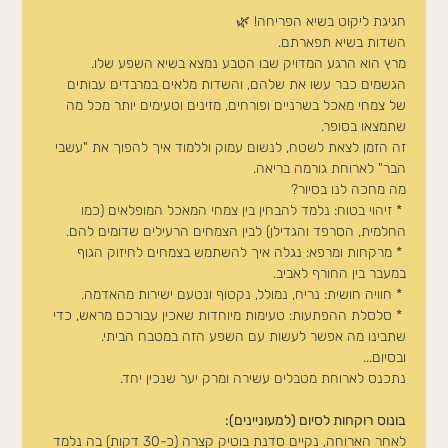
חגיגת ליקוט בשיא הפריחה! 🌿
השדות בשיא תפארתם.
מרץ הוא הרגע המדויק שבו הטבע נמצא בשיא השפע שלו. 
הגשמים כבר עשו את שלהם, והשדות מלאים במרבדים עבותים 
של צמחי מאכל בשרניים ופורחים, מזינים וטעימים יותר מכל מה 
שתמצאו בסופר.
זה הזמן לצאת לשטח, לנשום עמוק וללמוד איך להפוך את "עשבי 
הבר" לארוחת גורמה בריאה.
מה מחכה לנו בסיור?
 * זיהוי בטוח: נלמד להבחין בין צמחי המאכל המופלאים (כמו 
החלמית, הסרפד והגדילן) לבין הצמחים הרעילים שדומים להם.
 * מרקחות ומרפא: נגלה איך להשתמש בצמחים לחיזוק הגוף 
במעבר בין החורף לאביב.
 * חוויה חושית: נריח, נמולל, נקטוף ונטעם ישירות מהאדמה.
 * סלסלת ההפתעות: טעימות מיוחדות שאכין עבורכם מראש, כדי 
שתבינו מה אפשר לעשות עם השפע הזה במטבח הביתי.
ובסיום...
נתכנס לארוחת מטבלים עשירה ומרק יער שנכין יחד.
בונוס רוקחות לסיום (למעוניינים):
לאחר הארוחה, נקיים סדנת בוטיק קצרה (כ-30 דקות) בה נלמד 