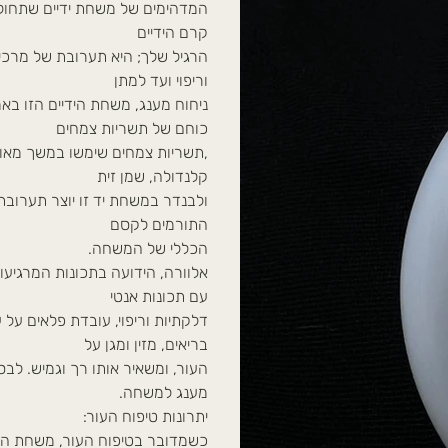
המדהימים של משחת ידיים שתחול
קרם הידיים
הרגיל שלך; היא תערובת של מרכי
וריפוי ועד למתן
ניחוח מענג, משחת הידיים הזו באמ
כוחם של תשריות צמחים
,תשריות צמחים שימשו במשך מאות 
קלנדולה, שמן זית
ולבנדר במשחת יד זו יוצר תערובת 
התורמים לקסם
הכללי של המשחה.
אלוורה, הידועה בתכונות המרגיעו
עם תכונות אנטי
דלקתיות וריפוי, עובדת פלאים על ע
בריאים, מזין ומגן על
העור, ומשאיר אותו רך וגמיש. לבסו
מענג למשחה.
יתרונות טיפוח העור:
כשמדובר בטיפוח העור, משחת היד