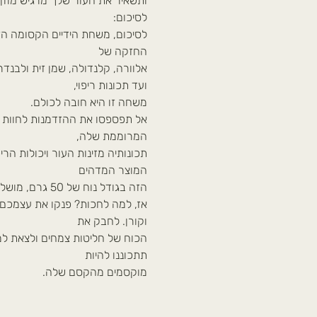
ותשאיר את העור שלך מרגיש מוזן 
לסיכום:
לסיכום, משחת הידיים הקסומה הז
החזקה של
אלוורה, קלנדולה, שמן זית ולבנדר
ועד תכונות ריפוי,
משחה זו היא חובה לכולם.
אל תפספסו את ההזדמנות לחוות 
המרוממת שלה,
תכונותיה מזינות העור ויכולות הר
המוצר המדהים
הזה בגודל נוח של 50 גרם, מושלם לנשיאה איתך לכל מקום שאתם הולכים..
אז, למה לחכות? פנקו את עצמכם 
וקורן. לחבק את
הכוח של חליטות צמחים ולצאת למס
תתכוננו להיות
מוקסמים מהקסם שלה.
כמות