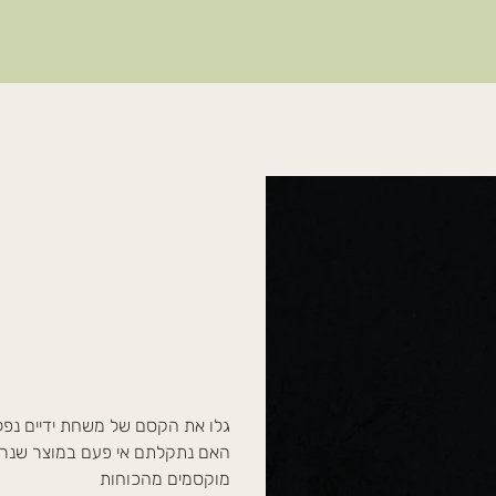
קרם פלאי-בר
עשירה בצמ
מק"ט
מק"ט:
5
5
מחיר
{{basePrice}}
60.00 ₪ / 50גרם
per
{{units}}
גלו את הקסם של משחת ידיים נפ
האם נתקלתם אי פעם במוצר שנראה 
מוקסמים מהכוחות