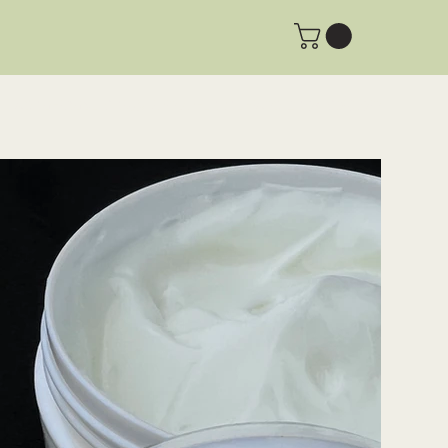
ליקוטינה
>
קרם פלאי-בר: רב-תכליתי. עשירה בצמחי-מרפא