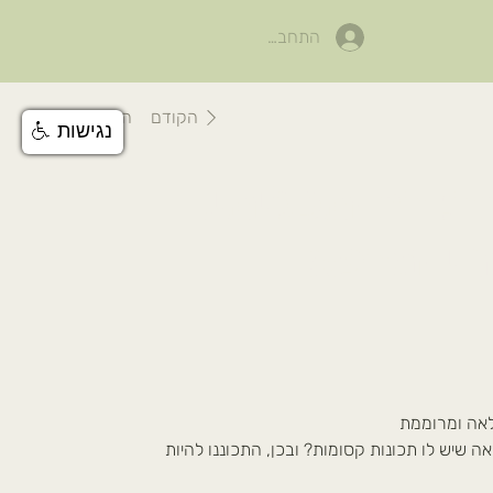
התחבר
הקודם
הבא
נגישות
: רב-תכליתי.
חי-מרפא
לאה ומרוממת
שיש לו תכונות קסומות? ובכן, התכוננו להיות