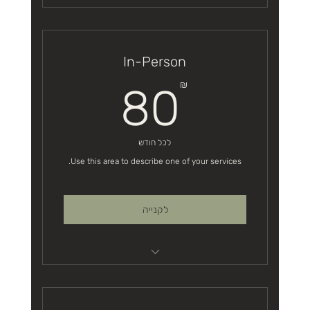
I’m a benefit
I’m a benefit
In-Person
I’m a benefit
80₪
₪
80
I’m a benefit
I’m a benefit
לכל חודש
Use this area to describe one of your services.
לקנייה
I’m a benefit
I’m a benefit