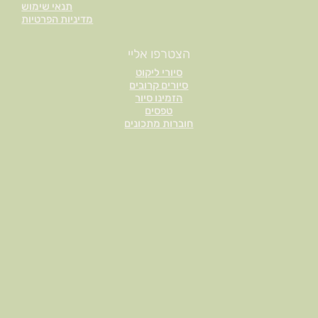
תנאי שימוש
₪
מדיניות הפרטיות
ל
-
הצטרפו אליי
1
סיורי ליקוט
0
סיורים קרובים
ג
הזמינו סיור
ר
טפסים
חוברות מתכונים
ם