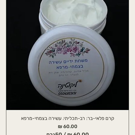
0
0
₪
ל
-
2
5
מ
י
ל
י
ג
ר
ם
קרם פלאי-בר: רב-תכליתי. עשירה בצמחי-מרפא
מחיר
/
50גרם