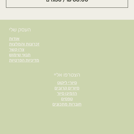
6
0
.
העסק שלי
0
אודות
0
זכרונות והמלצות
צרו קשר
תנאי שימוש
₪
מדיניות הפרטיות
ל
-
הצטרפו אליי
5
סיורי ליקוט
0
סיורים קרובים
ג
הזמינו סיור
ר
טפסים
חוברות מתכונים
ם