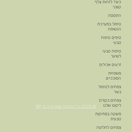
כיצד לזהות צלף
קוצני
התססה
טיפול במערכת
הנשימה
טיפים טיפוח
טבעי
טיפוח טבעי
לשיער
זרעים אכילים
משפחת
הסוככיים
צמחים לטיפול
בעור
צמחים בקורס
ליקוט שלנו
© 2023 כל הזכויות שמורות לBP-IL
משקה במתיקות
טבעית
צמחים לחליטה