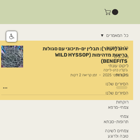
כל המאמרים
כל המאמרים
אזוב (זעתר): תבלין ים-תיכוני עם סגולות
בריאות מדהימות (WILD HYSSOP
מתכונים
BENEFITS)
ליקוט עונתי
ג'קלין כהן-לייבה
ביקורות
26 בספט׳ 2025
זמן קריאה 2 דקות
הסיורים שלנו
הסיורים שלנו
רוקחות
צמחי-מרפא
צמחי
תרופות-סבתא
צמחים לשינה
טובה ולרוגע