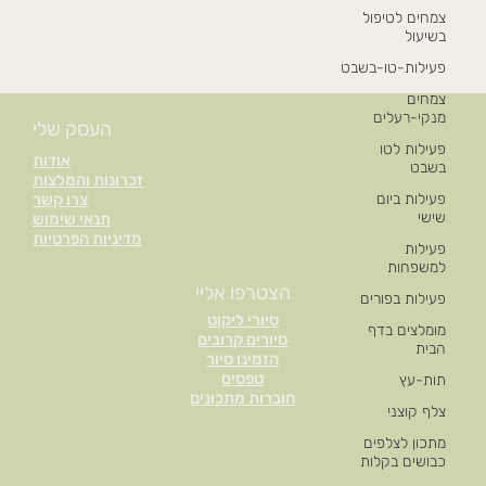
צמחים לטיפול
בשיעול
פעילות-טו-בשבט
צמחים
מנקי-רעלים
העסק שלי
פעילות לטו
אודות
בשבט
זכרונות והמלצות
פעילות ביום
צרו קשר
שישי
תנאי שימוש
מדיניות הפרטיות
פעילות
למשפחות
הצטרפו אליי
פעילות בפורים
סיורי ליקוט
מומלצים בדף
סיורים קרובים
הבית
הזמינו סיור
טפסים
תות-עץ
חוברות מתכונים
צלף קוצני
מתכון לצלפים
כבושים בקלות