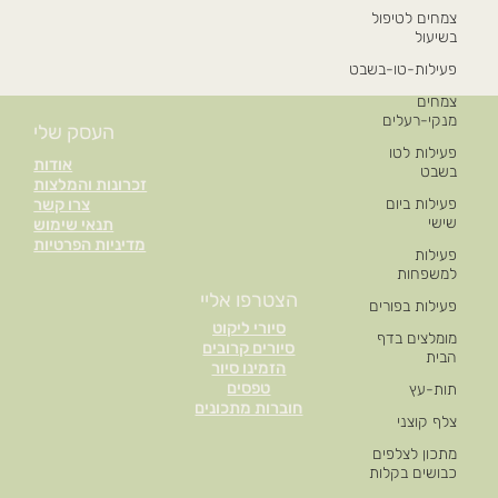
צמחים לטיפול
בשיעול
פעילות-טו-בשבט
צמחים
מנקי-רעלים
העסק שלי
פעילות לטו
אודות
בשבט
זכרונות והמלצות
פעילות ביום
צרו קשר
שישי
תנאי שימוש
מדיניות הפרטיות
פעילות
למשפחות
הצטרפו אליי
פעילות בפורים
סיורי ליקוט
מומלצים בדף
סיורים קרובים
הבית
הזמינו סיור
טפסים
תות-עץ
חוברות מתכונים
צלף קוצני
מתכון לצלפים
כבושים בקלות