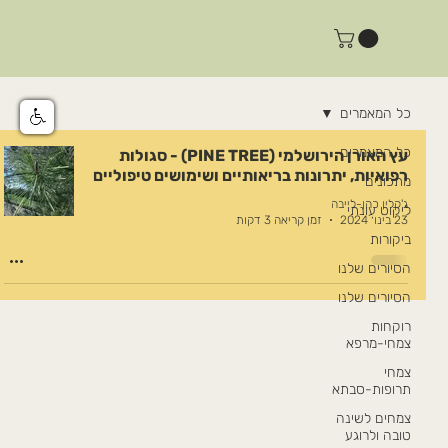
כל המאמרים
כל המאמרים
עץ האורן הירושלמי (PINE TREE) - סגולות
רפואיות, יתרונות בריאותיים ושימושים טיפוליים
מתכונים
ג'קלין כהן-לייבה
ליקוט עונתי
23 בינו׳ 2024
זמן קריאה 3 דקות
ביקורות
הסיורים שלנו
הסיורים שלנו
רוקחות
צמחי-מרפא
צמחי
תרופות-סבתא
צמחים לשינה
טובה ולרוגע