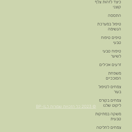
כיצד לזהות צלף
קוצני
התססה
טיפול במערכת
הנשימה
טיפים טיפוח
טבעי
טיפוח טבעי
לשיער
זרעים אכילים
משפחת
הסוככיים
צמחים לטיפול
בעור
צמחים בקורס
ליקוט שלנו
© 2023 כל הזכויות שמורות לBP-IL
משקה במתיקות
טבעית
צמחים לחליטה