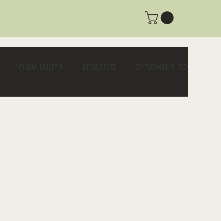
כל המאמרים
מתכונים
ליקוט עונתי
צמחים לשינה טובה ולרוגע
צמחים לטי
פעילות ביום שישי
פעילות למשפחות
מתכון לצלפים כבושים בקלות
כיצד לז