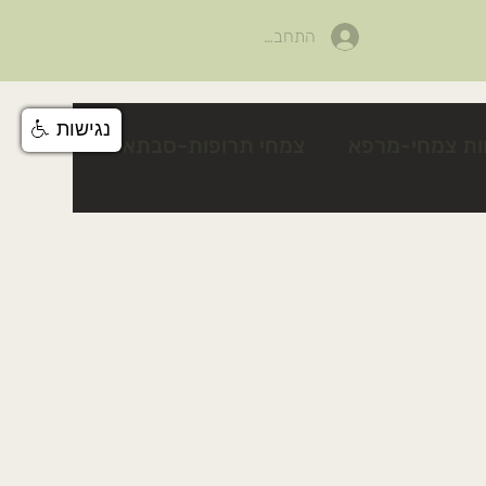
התחבר
נגישות
ות צמחי-מרפא
צמחי תרופות-סבתא
לים
פעילות לטו בשבט
צלף קוצני
טיפים טיפוח טבעי