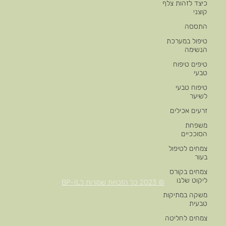
כיצד לזהות צלף
קוצני
התססה
טיפול במערכת
הנשימה
טיפים טיפוח
טבעי
טיפוח טבעי
לשיער
זרעים אכילים
משפחת
הסוככיים
צמחים לטיפול
בעור
צמחים בקורס
ליקוט שלנו
© 2023 כל הזכויות שמורות לBP-IL
משקה במתיקות
טבעית
צמחים לחליטה