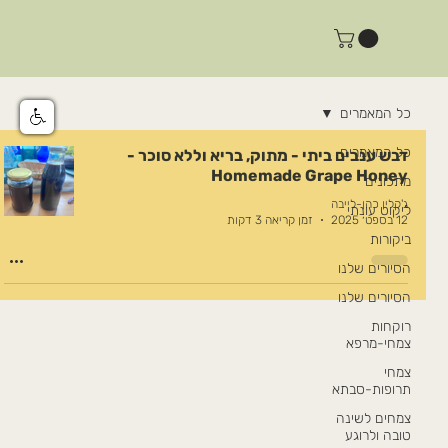
כל המאמרים
כל המאמרים
דבש ענבים ביתי - מתוק, בריא וללא סוכר -
Homemade Grape Honey
מתכונים
ג'קלין כהן-לייבה
ליקוט עונתי
12 בספט׳ 2025
זמן קריאה 3 דקות
ביקורות
הסיורים שלנו
הסיורים שלנו
רוקחות
צמחי-מרפא
צמחי
תרופות-סבתא
צמחים לשינה
טובה ולרוגע