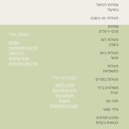
צמחים לטיפול
בשיעול
פעילות-טו-בשבט
צמחים
מנקי-רעלים
העסק שלי
פעילות לטו
אודות
בשבט
זכרונות והמלצות
פעילות ביום
צרו קשר
שישי
תנאי שימוש
מדיניות הפרטיות
פעילות
למשפחות
הצטרפו אליי
פעילות בפורים
סיורי ליקוט
מומלצים בדף
סיורים קרובים
הבית
הזמינו סיור
טפסים
תות-עץ
חוברות מתכונים
צלף קוצני
מתכון לצלפים
כבושים בקלות