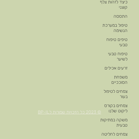
כיצד לזהות צלף
קוצני
התססה
טיפול במערכת
הנשימה
טיפים טיפוח
טבעי
טיפוח טבעי
לשיער
זרעים אכילים
משפחת
הסוככיים
צמחים לטיפול
בעור
צמחים בקורס
ליקוט שלנו
© 2023 כל הזכויות שמורות לBP-IL
משקה במתיקות
טבעית
צמחים לחליטה