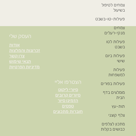
צמחים לטיפול
בשיעול
פעילות-טו-בשבט
צמחים
מנקי-רעלים
העסק שלי
פעילות לטו
אודות
בשבט
זכרונות והמלצות
פעילות ביום
צרו קשר
שישי
תנאי שימוש
מדיניות הפרטיות
פעילות
למשפחות
הצטרפו אליי
פעילות בפורים
סיורי ליקוט
מומלצים בדף
סיורים קרובים
הבית
הזמינו סיור
טפסים
תות-עץ
חוברות מתכונים
צלף קוצני
מתכון לצלפים
כבושים בקלות