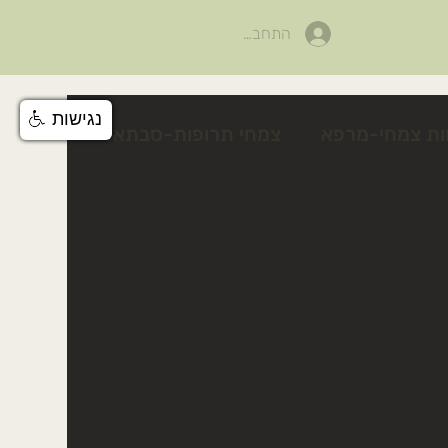
התחבר
נגישות
ות צמחי-מרפא
צמחי תרופות-סבתא
לים
פעילות לטו בשבט
צלף קוצני
טיפים טיפוח טבעי