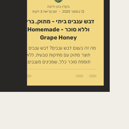
טיפוח טבעי לשיער
זרעים אכילים
ג'קלין כהן-לייבה
12 בספט׳ 2025
זמן קריאה 3 דקות
דבש ענבים ביתי - מתוק, בריא
משקה במתיקות טבעית
צמחים לחליט
וללא סוכר - Homemade
Grape Honey
מה זה בעצם דבש ענבים? דבש ענבים הוא
תוצר מתוק עם מתיקות טבעית, ללא
תוספת סוכר כלל, שמכינים מענבים,
אפשרי ענבים שקניתם ואף אחד לא אוכל
או...