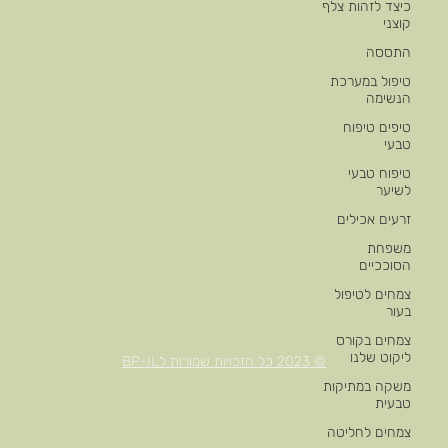
כיצד לזהות צלף
קוצני
התססה
טיפול במערכת
הנשימה
טיפים טיפוח
טבעי
טיפוח טבעי
לשיער
זרעים אכילים
משפחת
הסוככיים
צמחים לטיפול
בעור
צמחים בקורס
ליקוט שלנו
© 2023 כל הזכויות שמורות לBP-IL
משקה במתיקות
טבעית
צמחים לחליטה