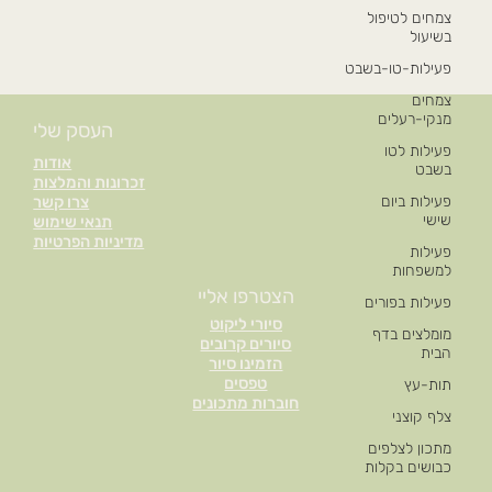
צמחים לטיפול
בשיעול
פעילות-טו-בשבט
צמחים
מנקי-רעלים
העסק שלי
פעילות לטו
אודות
בשבט
זכרונות והמלצות
פעילות ביום
צרו קשר
שישי
תנאי שימוש
מדיניות הפרטיות
פעילות
למשפחות
הצטרפו אליי
פעילות בפורים
סיורי ליקוט
מומלצים בדף
סיורים קרובים
הבית
הזמינו סיור
טפסים
תות-עץ
חוברות מתכונים
צלף קוצני
מתכון לצלפים
כבושים בקלות