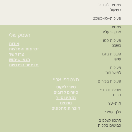
צמחים לטיפול
בשיעול
פעילות-טו-בשבט
צמחים
מנקי-רעלים
העסק שלי
פעילות לטו
אודות
בשבט
זכרונות והמלצות
פעילות ביום
צרו קשר
שישי
תנאי שימוש
מדיניות הפרטיות
פעילות
למשפחות
הצטרפו אליי
פעילות בפורים
סיורי ליקוט
מומלצים בדף
סיורים קרובים
הבית
הזמינו סיור
טפסים
תות-עץ
חוברות מתכונים
צלף קוצני
מתכון לצלפים
כבושים בקלות