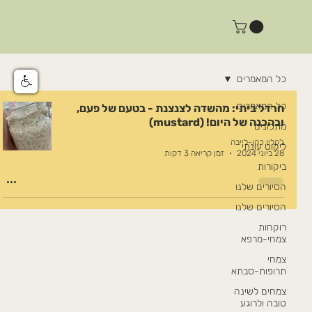
כל המאמרים
כל המאמרים
חרדל ביתי: מהשדה לצנצנת - בטעם של פעם,
ובהכנה של היום! (mustard)
מתכונים
ג'קלין כהן-לייבה
ליקוט עונתי
28 ביוני 2024
זמן קריאה 3 דקות
ביקורות
הסיורים שלנו
הסיורים שלנו
רוקחות
צמחי-מרפא
צמחי
תרופות-סבתא
צמחים לשינה
טובה ולרוגע