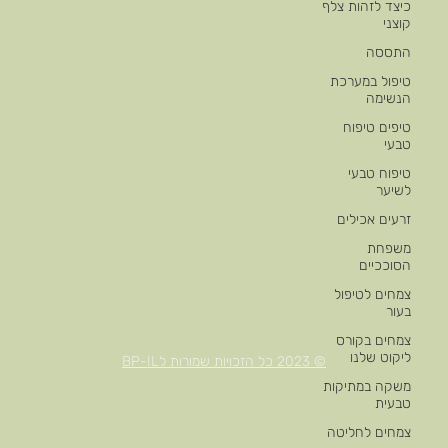
כיצד לזהות צלף
קוצני
התססה
טיפול במערכת
הנשימה
טיפים טיפוח
טבעי
טיפוח טבעי
לשיער
זרעים אכילים
משפחת
הסוככיים
צמחים לטיפול
בעור
צמחים בקורס
ליקוט שלנו
© 2023 כל הזכויות שמורות לBP-IL
משקה במתיקות
טבעית
צמחים לחליטה