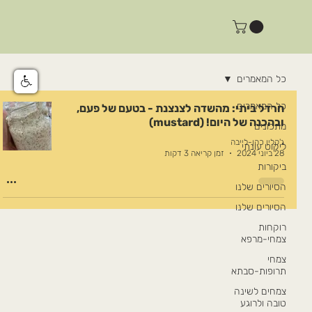
כל המאמרים
כל המאמרים
חרדל ביתי: מהשדה לצנצנת - בטעם של פעם,
ובהכנה של היום! (mustard)
מתכונים
ג'קלין כהן-לייבה
ליקוט עונתי
28 ביוני 2024
זמן קריאה 3 דקות
ביקורות
הסיורים שלנו
הסיורים שלנו
רוקחות
צמחי-מרפא
צמחי
תרופות-סבתא
צמחים לשינה
טובה ולרוגע