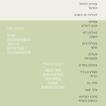
צמחים לטיפול
בשיעול
פעילות-טו-בשבט
צמחים
מנקי-רעלים
העסק שלי
פעילות לטו
אודות
בשבט
זכרונות והמלצות
פעילות ביום
צרו קשר
שישי
תנאי שימוש
מדיניות הפרטיות
פעילות
למשפחות
הצטרפו אליי
פעילות בפורים
סיורי ליקוט
מומלצים בדף
סיורים קרובים
הבית
הזמינו סיור
טפסים
תות-עץ
חוברות מתכונים
צלף קוצני
מתכון לצלפים
כבושים בקלות