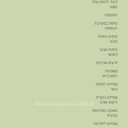
כיצד לזהות צלף
קוצני
התססה
טיפול במערכת
הנשימה
טיפים טיפוח
טבעי
טיפוח טבעי
לשיער
זרעים אכילים
משפחת
הסוככיים
צמחים לטיפול
בעור
צמחים בקורס
ליקוט שלנו
© 2023 כל הזכויות שמורות לBP-IL
משקה במתיקות
טבעית
צמחים לחליטה