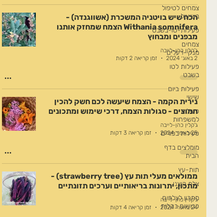
צמחים לטיפול
בשיעול
הכח שיש בויטניה המשכרת (אשווגנדה) -
Withania somnifera הצמח שמחזק אותנו
פעילות-טו-בשבט
מבפנים ומבחוץ
צמחים
ג'קלין כהן-לייבה
מנקי-רעלים
2 באוג׳ 2024
זמן קריאה 2 דקות
פעילות לטו
בשבט
פעילות ביום
שישי
נירית הקמה - הצמח שיעשה לכם חשק להכין
חמוצים - סגולות הצמח, דרכי שימוש ומתכונים
פעילות
למשפחות
ג'קלין כהן-לייבה
פעילות בפורים
25 באפר׳ 2024
זמן קריאה 3 דקות
מומלצים בדף
הבית
תות-עץ
ממולאים מעלי תות עץ (strawberry tree) -
צלף קוצני
מתכון, יתרונות בריאותיים וערכים תזונתיים
מתכון לצלפים
ג'קלין כהן-לייבה
כבושים בקלות
24 באפר׳ 2024
זמן קריאה 4 דקות