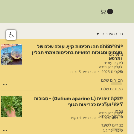
כל המאמרים
כל המאמרים
יותר מסתם תה: חליטות קיץ. עולם שלם של
טעמים וסגולות רפואיות בחליטות צמחי תבלין
מתכונים
ומרפא
ליקוט עונתי
ג'קלין כהן-לייבה
ביקורות
25 ביולי 2025
זמן קריאה 3 דקות
הסיורים שלנו
הסיורים שלנו
רוקחות
דבקה זיפנית (Galium aparine L) - סגולות
צמחי-מרפא
ריפוי וערכים לבריאות הגוף
צמחי
ג'קלין כהן-לייבה
תרופות-סבתא
17 באוג׳ 2024
זמן קריאה 1 דקות
צמחים לשינה
טובה ולרוגע