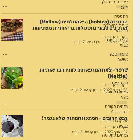
כיצד לזהות צלף
קוצני
התססה
החוביזה (hobiza) היא החלמית (Mallow) -
טיפול במערכת
מתכונים טבעיים וסגולות בריאותיות מפתיעות
הנשימה
ג'קלין כהן-לייבה
טיפים טיפוח
23 בינו׳ 2024
זמן קריאה 7 דקות
טבעי
טיפוח טבעי
לשיער
זרעים אכילים
סרפד - צמח המרפא וסגולותיו הבריאותיות
(Nettle)
משפחת
הסוככיים
ג'קלין כהן-לייבה
25 בדצמ׳ 2023
זמן קריאה 2 דקות
צמחים לטיפול
בעור
צמחים בקורס
ליקוט שלנו
דבש חרובים - המתכון המתוק שלא נגמר!
משקה במתיקות
טבעית
ג'קלין כהן-לייבה
22 באוק׳ 2023
זמן קריאה 5 דקות
צמחים לחליטה