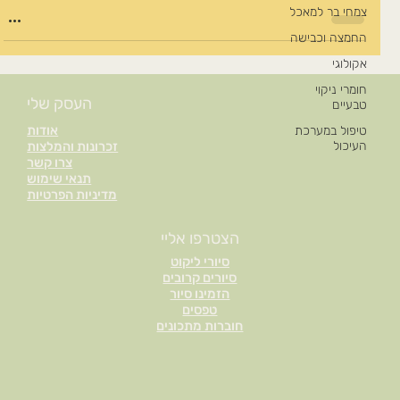
צמחי בר למאכל
החמצה וכבישה
אקולוגי
חומרי ניקוי
העסק שלי
טבעיים
אודות
טיפול במערכת
זכרונות והמלצות
העיכול
צרו קשר
תנאי שימוש
מדיניות הפרטיות
הצטרפו אליי
סיורי ליקוט
סיורים קרובים
הזמינו סיור
טפסים
חוברות מתכונים