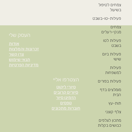
צמחים לטיפול
בשיעול
פעילות-טו-בשבט
צמחים
מנקי-רעלים
העסק שלי
פעילות לטו
אודות
בשבט
זכרונות והמלצות
פעילות ביום
צרו קשר
שישי
תנאי שימוש
מדיניות הפרטיות
פעילות
למשפחות
הצטרפו אליי
פעילות בפורים
סיורי ליקוט
מומלצים בדף
סיורים קרובים
הבית
הזמינו סיור
טפסים
תות-עץ
חוברות מתכונים
צלף קוצני
מתכון לצלפים
כבושים בקלות