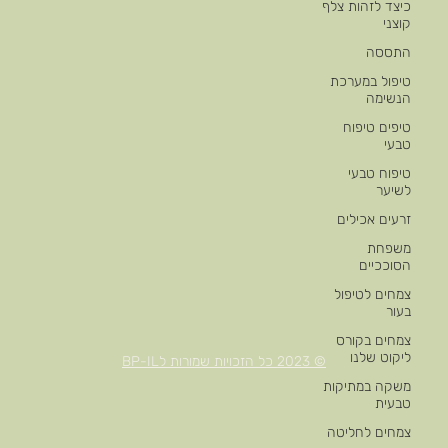
כיצד לזהות צלף
קוצני
התססה
טיפול במערכת
הנשימה
טיפים טיפוח
טבעי
טיפוח טבעי
לשיער
זרעים אכילים
משפחת
הסוככיים
צמחים לטיפול
בעור
צמחים בקורס
ליקוט שלנו
© 2023 כל הזכויות שמורות לBP-IL
משקה במתיקות
טבעית
צמחים לחליטה