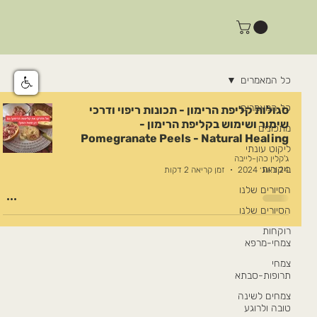
כל המאמרים
כל המאמרים
סגולות קליפת הרימון - תכונות ריפוי ודרכי
שימור ושימוש בקליפת הרימון -
מתכונים
Pomegranate Peels - Natural Healing
ליקוט עונתי
ג'קלין כהן-לייבה
ביקורות
24 באוג׳ 2024
זמן קריאה 2 דקות
הסיורים שלנו
הסיורים שלנו
רוקחות
צמחי-מרפא
צמחי
תרופות-סבתא
צמחים לשינה
טובה ולרוגע