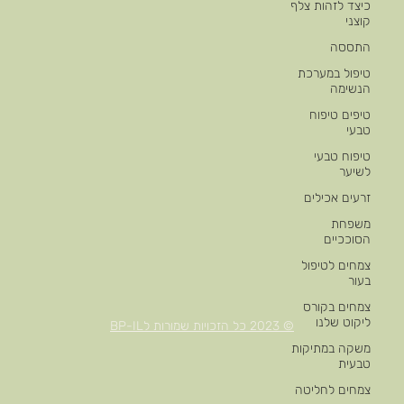
כיצד לזהות צלף
קוצני
התססה
טיפול במערכת
הנשימה
טיפים טיפוח
טבעי
טיפוח טבעי
לשיער
זרעים אכילים
משפחת
הסוככיים
צמחים לטיפול
בעור
צמחים בקורס
ליקוט שלנו
© 2023 כל הזכויות שמורות לBP-IL
משקה במתיקות
טבעית
צמחים לחליטה