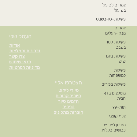
צמחים לטיפול
בשיעול
פעילות-טו-בשבט
צמחים
מנקי-רעלים
העסק שלי
פעילות לטו
אודות
בשבט
זכרונות והמלצות
פעילות ביום
צרו קשר
שישי
תנאי שימוש
מדיניות הפרטיות
פעילות
למשפחות
הצטרפו אליי
פעילות בפורים
סיורי ליקוט
מומלצים בדף
סיורים קרובים
הבית
הזמינו סיור
טפסים
תות-עץ
חוברות מתכונים
צלף קוצני
מתכון לצלפים
כבושים בקלות