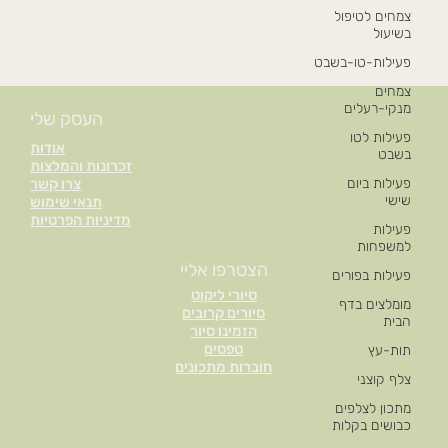
צמחים לטיפול
בשיעול
פעילות-טו-בשבט
צמחים
מנקי-רעלים
העסק שלי
פעילות לטו
אודות
בשבט
זכרונות והמלצות
פעילות ביום
צרו קשר
שישי
תנאי שימוש
מדיניות הפרטיות
פעילות
למשפחות
הצטרפו אליי
פעילות בפורים
סיורי ליקוט
מומלצים בדף
סיורים קרובים
הבית
הזמינו סיור
טפסים
תות-עץ
חוברות מתכונים
צלף קוצני
מתכון לצלפים
כבושים בקלות