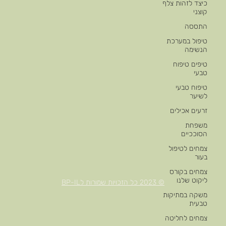
כיצד לזהות צלף
קוצני
התססה
טיפול במערכת
הנשימה
טיפים טיפוח
טבעי
טיפוח טבעי
לשיער
זרעים אכילים
משפחת
הסוככיים
צמחים לטיפול
בעור
צמחים בקורס
ליקוט שלנו
© 2023 כל הזכויות שמורות לBP-IL
משקה במתיקות
טבעית
צמחים לחליטה