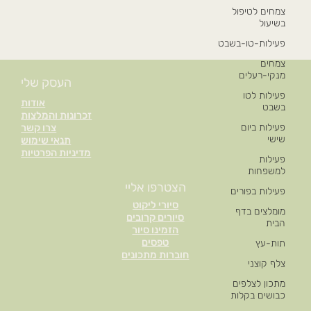
צמחים לטיפול
בשיעול
פעילות-טו-בשבט
צמחים
מנקי-רעלים
העסק שלי
פעילות לטו
אודות
בשבט
זכרונות והמלצות
פעילות ביום
צרו קשר
שישי
תנאי שימוש
מדיניות הפרטיות
פעילות
למשפחות
הצטרפו אליי
פעילות בפורים
סיורי ליקוט
מומלצים בדף
סיורים קרובים
הבית
הזמינו סיור
טפסים
תות-עץ
חוברות מתכונים
צלף קוצני
מתכון לצלפים
כבושים בקלות