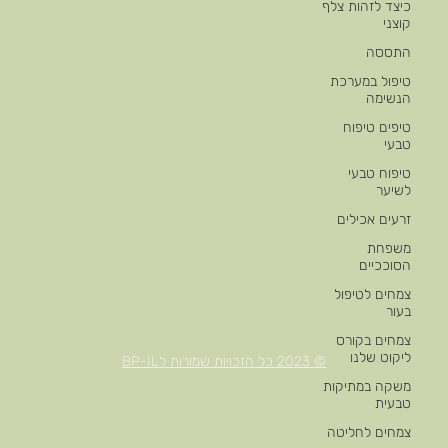
כיצד לזהות צלף
קוצני
התססה
טיפול במערכת
הנשימה
טיפים טיפוח
טבעי
טיפוח טבעי
לשיער
זרעים אכילים
משפחת
הסוככיים
צמחים לטיפול
בעור
צמחים בקורס
ליקוט שלנו
© 2023 כל הזכויות שמורות לBP-IL
משקה במתיקות
טבעית
צמחים לחליטה