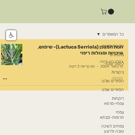
כל המאמרים
כל המאמרים
חסת המצפן (Lactuca Serriola)- שימוש,
איכויות וסגולות ריפוי
מתכונים
ג'קלין כהן-לייבה
ליקוט עונתי
13 באפר׳ 2024
זמן קריאה 2 דקות
ביקורות
הסיורים שלנו
הסיורים שלנו
רוקחות
צמחי-מרפא
צמחי
תרופות-סבתא
צמחים לשינה
טובה ולרוגע