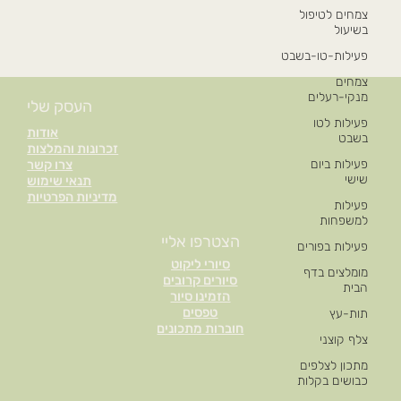
צמחים לטיפול
בשיעול
פעילות-טו-בשבט
צמחים
מנקי-רעלים
העסק שלי
פעילות לטו
אודות
בשבט
זכרונות והמלצות
פעילות ביום
צרו קשר
שישי
תנאי שימוש
מדיניות הפרטיות
פעילות
למשפחות
הצטרפו אליי
פעילות בפורים
סיורי ליקוט
מומלצים בדף
סיורים קרובים
הבית
הזמינו סיור
טפסים
תות-עץ
חוברות מתכונים
צלף קוצני
מתכון לצלפים
כבושים בקלות