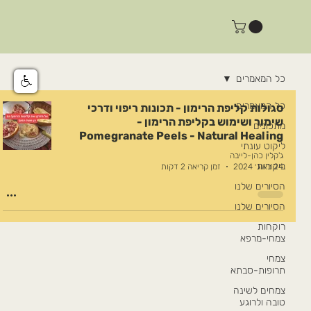
כל המאמרים
כל המאמרים
סגולות קליפת הרימון - תכונות ריפוי ודרכי
שימור ושימוש בקליפת הרימון -
מתכונים
Pomegranate Peels - Natural Healing
ליקוט עונתי
ג'קלין כהן-לייבה
ביקורות
24 באוג׳ 2024
זמן קריאה 2 דקות
הסיורים שלנו
הסיורים שלנו
רוקחות
צמחי-מרפא
צמחי
תרופות-סבתא
צמחים לשינה
טובה ולרוגע