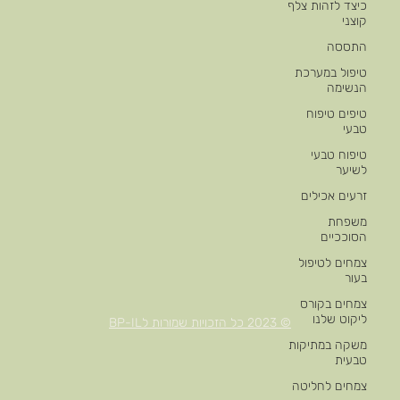
כיצד לזהות צלף
קוצני
התססה
טיפול במערכת
הנשימה
טיפים טיפוח
טבעי
טיפוח טבעי
לשיער
זרעים אכילים
משפחת
הסוככיים
צמחים לטיפול
בעור
צמחים בקורס
ליקוט שלנו
© 2023 כל הזכויות שמורות לBP-IL
משקה במתיקות
טבעית
צמחים לחליטה