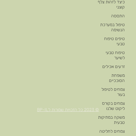
כיצד לזהות צלף
קוצני
התססה
טיפול במערכת
הנשימה
טיפים טיפוח
טבעי
טיפוח טבעי
לשיער
זרעים אכילים
משפחת
הסוככיים
צמחים לטיפול
בעור
צמחים בקורס
ליקוט שלנו
© 2023 כל הזכויות שמורות לBP-IL
משקה במתיקות
טבעית
צמחים לחליטה