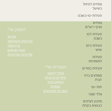
צמחים לטיפול
בשיעול
פעילות-טו-בשבט
צמחים
מנקי-רעלים
העסק שלי
פעילות לטו
אודות
בשבט
זכרונות והמלצות
פעילות ביום
צרו קשר
שישי
תנאי שימוש
מדיניות הפרטיות
פעילות
למשפחות
הצטרפו אליי
פעילות בפורים
סיורי ליקוט
מומלצים בדף
סיורים קרובים
הבית
הזמינו סיור
טפסים
תות-עץ
חוברות מתכונים
צלף קוצני
מתכון לצלפים
כבושים בקלות