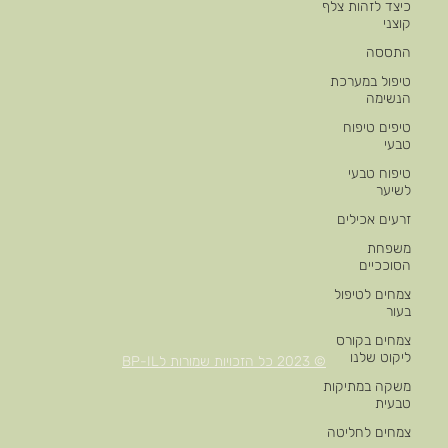
כיצד לזהות צלף
קוצני
התססה
טיפול במערכת
הנשימה
טיפים טיפוח
טבעי
טיפוח טבעי
לשיער
זרעים אכילים
משפחת
הסוככיים
צמחים לטיפול
בעור
צמחים בקורס
ליקוט שלנו
© 2023 כל הזכויות שמורות לBP-IL
משקה במתיקות
טבעית
צמחים לחליטה