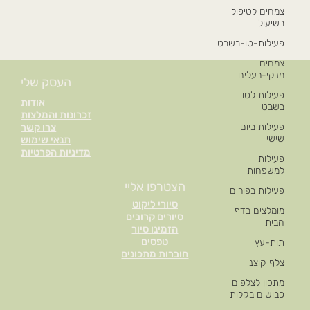
צמחים לטיפול
בשיעול
פעילות-טו-בשבט
צמחים
מנקי-רעלים
העסק שלי
פעילות לטו
אודות
בשבט
זכרונות והמלצות
פעילות ביום
צרו קשר
שישי
תנאי שימוש
מדיניות הפרטיות
פעילות
למשפחות
הצטרפו אליי
פעילות בפורים
סיורי ליקוט
מומלצים בדף
סיורים קרובים
הבית
הזמינו סיור
טפסים
תות-עץ
חוברות מתכונים
צלף קוצני
מתכון לצלפים
כבושים בקלות