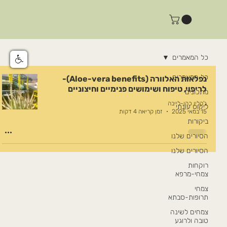
כל המאמרים
כל המאמרים
נפלאות האלוורה (Aloe-vera benefits)-
לריפוי, טיפוח ושימושים פנימיים וחיצוניים
מתכונים
ג'קלין כהן-לייבה
ליקוט עונתי
15 במאי 2025
זמן קריאה 4 דקות
ביקורות
הסיורים שלנו
הסיורים שלנו
רוקחות
צמחי-מרפא
צמחי
תרופות-סבתא
צמחים לשינה
טובה ולרוגע