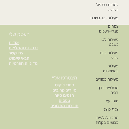
צמחים לטיפול
בשיעול
פעילות-טו-בשבט
צמחים
מנקי-רעלים
העסק שלי
פעילות לטו
אודות
בשבט
זכרונות והמלצות
פעילות ביום
צרו קשר
שישי
תנאי שימוש
מדיניות הפרטיות
פעילות
למשפחות
הצטרפו אליי
פעילות בפורים
סיורי ליקוט
מומלצים בדף
סיורים קרובים
הבית
הזמינו סיור
טפסים
תות-עץ
חוברות מתכונים
צלף קוצני
מתכון לצלפים
כבושים בקלות