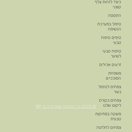
כיצד לזהות צלף
קוצני
התססה
טיפול במערכת
הנשימה
טיפים טיפוח
טבעי
טיפוח טבעי
לשיער
זרעים אכילים
משפחת
הסוככיים
צמחים לטיפול
בעור
צמחים בקורס
ליקוט שלנו
© 2023 כל הזכויות שמורות לBP-IL
משקה במתיקות
טבעית
צמחים לחליטה