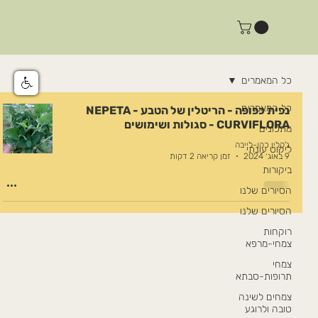
כל המאמרים
כל המאמרים
נפית כפופה - הריטלין של הטבע - NEPETA
CURVIFLORA - סגולות ושימושים
מתכונים
ג'קלין כהן-לייבה
ליקוט עונתי
9 באוג׳ 2024
זמן קריאה 2 דקות
ביקורות
הסיורים שלנו
הסיורים שלנו
רוקחות
צמחי-מרפא
צמחי
תרופות-סבתא
צמחים לשינה
טובה ולרוגע