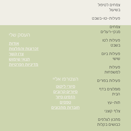
צמחים לטיפול
בשיעול
פעילות-טו-בשבט
צמחים
מנקי-רעלים
העסק שלי
פעילות לטו
אודות
בשבט
זכרונות והמלצות
פעילות ביום
צרו קשר
שישי
תנאי שימוש
מדיניות הפרטיות
פעילות
למשפחות
הצטרפו אליי
פעילות בפורים
סיורי ליקוט
מומלצים בדף
סיורים קרובים
הבית
הזמינו סיור
טפסים
תות-עץ
חוברות מתכונים
צלף קוצני
מתכון לצלפים
כבושים בקלות