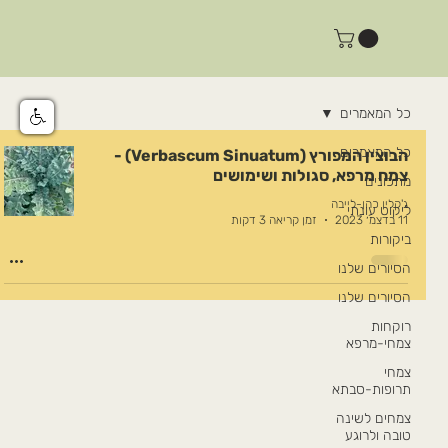
כל המאמרים
כל המאמרים
הבוצין המפורץ (Verbascum Sinuatum) -
צמח מרפא, סגולות ושימושים
מתכונים
ג'קלין כהן-לייבה
ליקוט עונתי
11 בדצמ׳ 2023
זמן קריאה 3 דקות
ביקורות
הסיורים שלנו
הסיורים שלנו
רוקחות
צמחי-מרפא
צמחי
תרופות-סבתא
צמחים לשינה
טובה ולרוגע