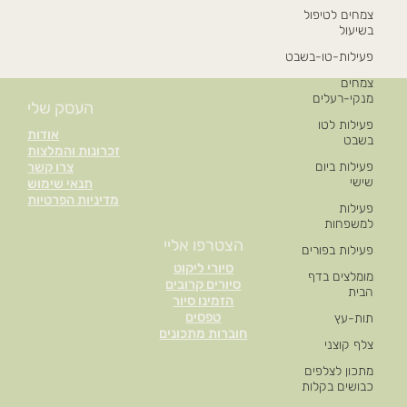
צמחים לטיפול
בשיעול
פעילות-טו-בשבט
צמחים
מנקי-רעלים
העסק שלי
פעילות לטו
אודות
בשבט
זכרונות והמלצות
פעילות ביום
צרו קשר
שישי
תנאי שימוש
מדיניות הפרטיות
פעילות
למשפחות
הצטרפו אליי
פעילות בפורים
סיורי ליקוט
מומלצים בדף
סיורים קרובים
הבית
הזמינו סיור
טפסים
תות-עץ
חוברות מתכונים
צלף קוצני
מתכון לצלפים
כבושים בקלות