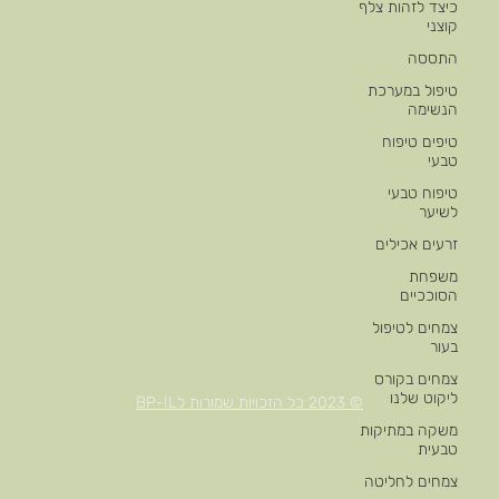
כיצד לזהות צלף
קוצני
התססה
טיפול במערכת
הנשימה
טיפים טיפוח
טבעי
טיפוח טבעי
לשיער
זרעים אכילים
משפחת
הסוככיים
צמחים לטיפול
בעור
צמחים בקורס
ליקוט שלנו
© 2023 כל הזכויות שמורות לBP-IL
משקה במתיקות
טבעית
צמחים לחליטה