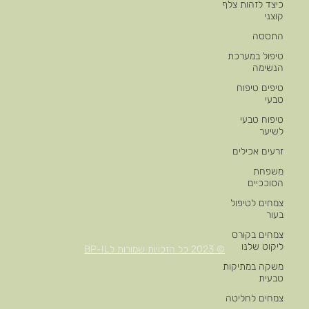
כיצד לזהות צלף
קוצני
התססה
טיפול במערכת
הנשימה
טיפים טיפוח
טבעי
טיפוח טבעי
לשיער
זרעים אכילים
משפחת
הסוככיים
צמחים לטיפול
בעור
צמחים בקורס
ליקוט שלנו
© 2023 כל הזכויות שמורות לBP-IL
משקה במתיקות
טבעית
צמחים לחליטה