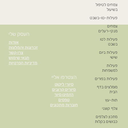
צמחים לטיפול
בשיעול
פעילות-טו-בשבט
צמחים
מנקי-רעלים
העסק שלי
פעילות לטו
אודות
בשבט
זכרונות והמלצות
פעילות ביום
צרו קשר
שישי
תנאי שימוש
מדיניות הפרטיות
פעילות
למשפחות
הצטרפו אליי
פעילות בפורים
סיורי ליקוט
מומלצים בדף
סיורים קרובים
הבית
הזמינו סיור
טפסים
תות-עץ
חוברות מתכונים
צלף קוצני
מתכון לצלפים
כבושים בקלות