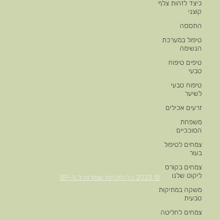
כיצד לזהות צלף
קוצני
התססה
טיפול במערכת
הנשימה
טיפים טיפוח
טבעי
טיפוח טבעי
לשיער
זרעים אכילים
משפחת
הסוככיים
צמחים לטיפול
בעור
צמחים בקורס
ליקוט שלנו
© 2023 כל הזכויות שמורות לBP-IL
משקה במתיקות
טבעית
צמחים לחליטה