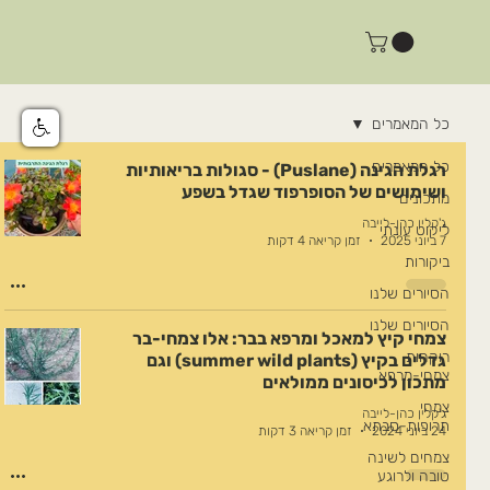
כל המאמרים
כל המאמרים
רגלת הגינה (Puslane) - סגולות בריאותיות
ושימושים של הסופרפוד שגדל בשפע
מתכונים
ג'קלין כהן-לייבה
ליקוט עונתי
7 ביוני 2025
זמן קריאה 4 דקות
ביקורות
הסיורים שלנו
הסיורים שלנו
צמחי קיץ למאכל ומרפא בבר: אלו צמחי-בר
רוקחות
גדלים בקיץ (summer wild plants) וגם
צמחי-מרפא
מתכון לכיסונים ממולאים
צמחי
ג'קלין כהן-לייבה
תרופות-סבתא
24 ביוני 2024
זמן קריאה 3 דקות
צמחים לשינה
טובה ולרוגע