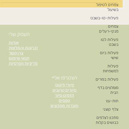
צמחים לטיפול
בשיעול
פעילות-טו-בשבט
צמחים
מנקי-רעלים
העסק שלי
פעילות לטו
אודות
בשבט
זכרונות והמלצות
פעילות ביום
צרו קשר
שישי
תנאי שימוש
מדיניות הפרטיות
פעילות
למשפחות
הצטרפו אליי
פעילות בפורים
סיורי ליקוט
מומלצים בדף
סיורים קרובים
הבית
הזמינו סיור
טפסים
תות-עץ
חוברות מתכונים
צלף קוצני
מתכון לצלפים
כבושים בקלות