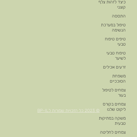
כיצד לזהות צלף
קוצני
התססה
טיפול במערכת
הנשימה
טיפים טיפוח
טבעי
טיפוח טבעי
לשיער
זרעים אכילים
משפחת
הסוככיים
צמחים לטיפול
בעור
צמחים בקורס
ליקוט שלנו
© 2023 כל הזכויות שמורות לBP-IL
משקה במתיקות
טבעית
צמחים לחליטה