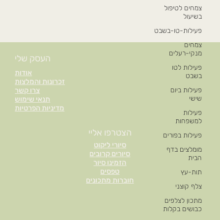
צמחים לטיפול
בשיעול
פעילות-טו-בשבט
צמחים
מנקי-רעלים
העסק שלי
פעילות לטו
אודות
בשבט
זכרונות והמלצות
פעילות ביום
צרו קשר
שישי
תנאי שימוש
מדיניות הפרטיות
פעילות
למשפחות
הצטרפו אליי
פעילות בפורים
סיורי ליקוט
מומלצים בדף
סיורים קרובים
הבית
הזמינו סיור
טפסים
תות-עץ
חוברות מתכונים
צלף קוצני
מתכון לצלפים
כבושים בקלות