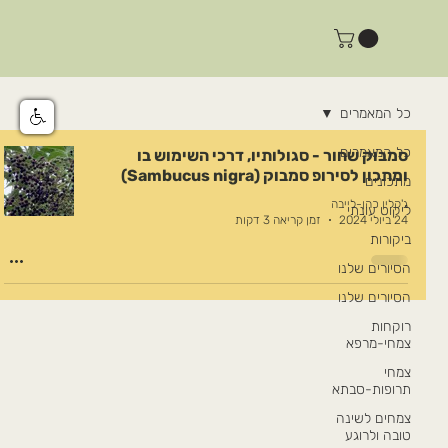
כל המאמרים
כל המאמרים
סמבוק שחור - סגולותיו, דרכי השימוש בו
ומתכון לסירופ סמבוק (Sambucus nigra)
מתכונים
ג'קלין כהן-לייבה
ליקוט עונתי
24 ביולי 2024
זמן קריאה 3 דקות
ביקורות
הסיורים שלנו
הסיורים שלנו
רוקחות
צמחי-מרפא
צמחי
תרופות-סבתא
צמחים לשינה
טובה ולרוגע