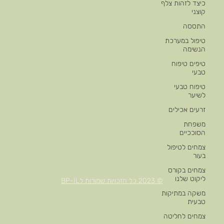
כיצד לזהות צלף
קוצני
התססה
טיפול במערכת
הנשימה
טיפים טיפוח
טבעי
טיפוח טבעי
לשיער
זרעים אכילים
משפחת
הסוככיים
צמחים לטיפול
בעור
צמחים בקורס
ליקוט שלנו
© 2023 כל הזכויות שמורות לBP-IL
משקה במתיקות
טבעית
צמחים לחליטה