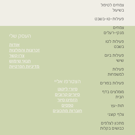
צמחים לטיפול
בשיעול
פעילות-טו-בשבט
צמחים
מנקי-רעלים
העסק שלי
פעילות לטו
אודות
בשבט
זכרונות והמלצות
פעילות ביום
צרו קשר
שישי
תנאי שימוש
מדיניות הפרטיות
פעילות
למשפחות
הצטרפו אליי
פעילות בפורים
סיורי ליקוט
מומלצים בדף
סיורים קרובים
הבית
הזמינו סיור
טפסים
תות-עץ
חוברות מתכונים
צלף קוצני
מתכון לצלפים
כבושים בקלות