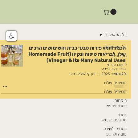
כל המאמרים
כל המאמרים
הכנת חומץ פירות טבעי בבית והשימושים הרבים
שלו, לבריאות טיפוח ונקיון (Homemade Fruit
מתכונים
Vinegar & Its Many Natural Uses)
ליקוט עונתי
ג'קלין כהן-לייבה
ביקורות
20 בספט׳ 2025
זמן קריאה 2 דקות
הסיורים שלנו
הסיורים שלנו
רוקחות
צמחי-מרפא
צמחי
תרופות-סבתא
צמחים לשינה
טובה ולרוגע