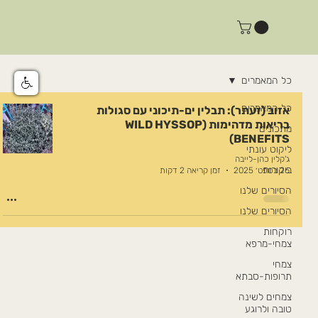
כל המאמרים
כל המאמרים
אזוב (זעתר): תבלין ים-תיכוני עם סגולות
בריאות מדהימות (WILD HYSSOP
מתכונים
BENEFITS)
ליקוט עונתי
ג'קלין כהן-לייבה
ביקורות
26 בספט׳ 2025
זמן קריאה 2 דקות
הסיורים שלנו
הסיורים שלנו
רוקחות
צמחי-מרפא
צמחי
תרופות-סבתא
צמחים לשינה
טובה ולרוגע