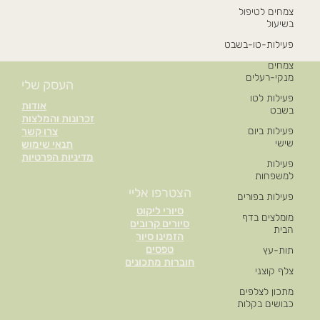
צמחים לטיפול
בשיעול
פעילות-טו-בשבט
צמחים
מנקי-רעלים
העסק שלי
פעילות לטו
אודות
בשבט
זכרונות והמלצות
פעילות ביום
צרו קשר
שישי
תנאי שימוש
מדיניות הפרטיות
פעילות
למשפחות
הצטרפו אליי
פעילות בפורים
סיורי ליקוט
מומלצים בדף
סיורים קרובים
הבית
הזמינו סיור
טפסים
תות-עץ
חוברות מתכונים
צלף קוצני
מתכון לצלפים
כבושים בקלות