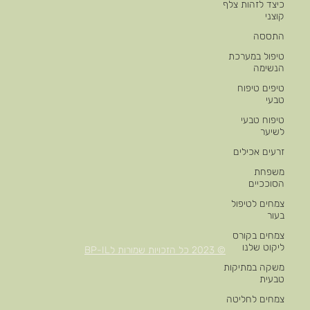
כיצד לזהות צלף
קוצני
התססה
טיפול במערכת
הנשימה
טיפים טיפוח
טבעי
טיפוח טבעי
לשיער
זרעים אכילים
משפחת
הסוככיים
צמחים לטיפול
בעור
צמחים בקורס
ליקוט שלנו
© 2023 כל הזכויות שמורות לBP-IL
משקה במתיקות
טבעית
צמחים לחליטה