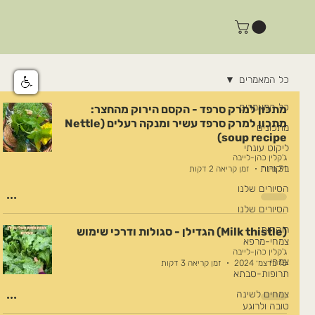
כל המאמרים
כל המאמרים
מתכון למרק סרפד - הקסם הירוק מהחצר:
מתכון למרק סרפד עשיר ומנקה רעלים (Nettle
מתכונים
soup recipe)
ליקוט עונתי
ג'קלין כהן-לייבה
ביקורות
31 בינו׳
זמן קריאה 2 דקות
הסיורים שלנו
הסיורים שלנו
רוקחות
(Milk thistle) הגדילן - סגולות ודרכי שימוש
צמחי-מרפא
ג'קלין כהן-לייבה
צמחי
15 בדצמ׳ 2024
זמן קריאה 3 דקות
תרופות-סבתא
צמחים לשינה
טובה ולרוגע