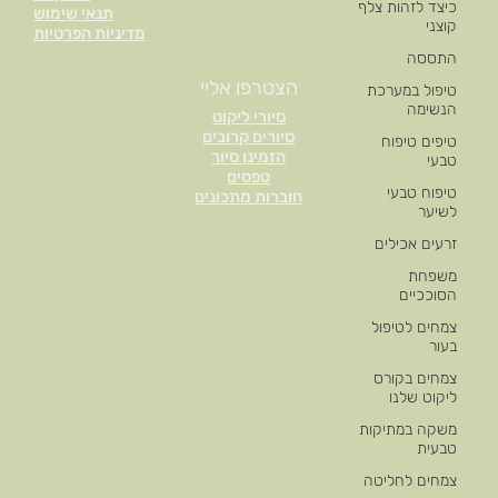
כיצד לזהות צלף
תנאי שימוש
קוצני
מדיניות הפרטיות
התססה
הצטרפו אליי
טיפול במערכת
הנשימה
סיורי ליקוט
סיורים קרובים
טיפים טיפוח
הזמינו סיור
טבעי
טפסים
טיפוח טבעי
חוברות מתכונים
לשיער
זרעים אכילים
משפחת
הסוככיים
צמחים לטיפול
בעור
צמחים בקורס
ליקוט שלנו
משקה במתיקות
טבעית
צמחים לחליטה