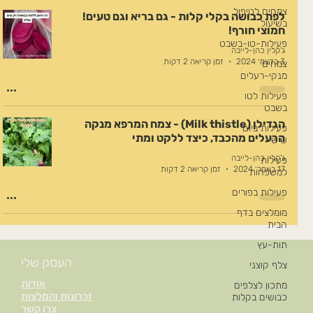
צמחים לטיפול
לפת כבושה בקלי קלות - גם בריא וגם טעים!
בשיעול
חמוצי חורף!
פעילות-טו-בשבט
ג'קלין כהן-לייבה
3 בדצמ׳ 2024
זמן קריאה 2 דקות
צמחים
מנקי-רעלים
פעילות לטו
בשבט
הגדילן (Milk thistle) - צמח המרפא מנקה
פעילות ביום
הרעלים מהכבד, כיצד ללקט ומתי
שישי
ג'קלין כהן-לייבה
פעילות
17 באפר׳ 2024
זמן קריאה 2 דקות
למשפחות
פעילות בפורים
מומלצים בדף
הבית
תות-עץ
העסק שלי
צלף קוצני
אודות
מתכון לצלפים
זכרונות והמלצות
כבושים בקלות
צרו קשר