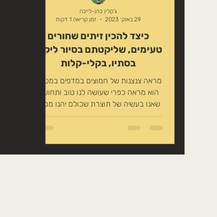
טיפוח טבעי לשיער
זרעים אכילים
ג'קלין כהן-לייבה
29 באוק׳ 2023
זמן קריאה 1 דקות
כיצד להכין זיתים שחורים
משקה במתיקות טבעית
צמחים לחליט
טעימים, שליקטתם בסיור ליקוט
בסתיו, בקלי-קלות
מראה צנצנות של חמוצים במדפים במטבח
הוא מראה כפרי שעושה לנו טוב ותחושה
שאנו בעשיה של תוצרת שכולם יהנו ממנה
כשיהיה מוכן. במיוחד כשמדובר בזיתים.
ובסיורי הליקוט שלי תמיד תמיד שואלים
אותי מה ההבדל בין זיתים שחורים לירוקים.
אז ככה: כשהזיתים בתחילת העונה
ספטמבר לערך, והפרי גדל הם יהיו בצבע
ירוק, וכשהם יבשילו מאוקטובר-דצמבר
(חג השמן...) הם ישחירו ויהיו כבר כמעט
בשלים. התהליך לכבישת הזיתים, ירוקים או
שחורים הוא שונה, מאחר והשחורים כבר