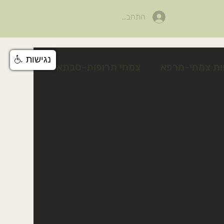
התחבר
נגישות
ות צמחי-מרפא
צמחי תרופות-סבתא
לים
פעילות לטו בשבט
צלף קוצני
טיפים טיפוח טבעי