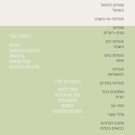
צמחים לטיפול
בשיעול
פעילות-טו-בשבט
צמחים
מנקי-רעלים
העסק שלי
פעילות לטו
אודות
בשבט
זכרונות והמלצות
פעילות ביום
צרו קשר
שישי
תנאי שימוש
מדיניות הפרטיות
פעילות
למשפחות
הצטרפו אליי
פעילות בפורים
סיורי ליקוט
מומלצים בדף
סיורים קרובים
הבית
הזמינו סיור
טפסים
תות-עץ
חוברות מתכונים
צלף קוצני
מתכון לצלפים
כבושים בקלות