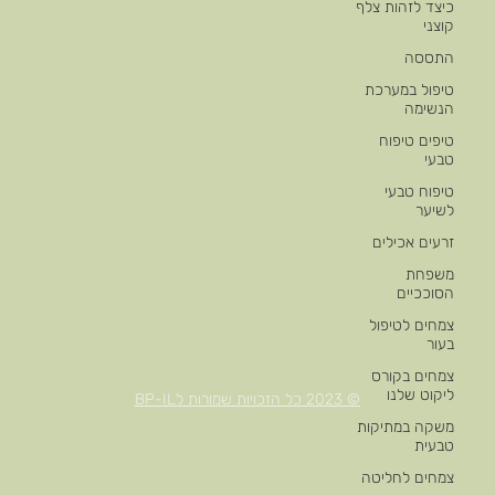
כיצד לזהות צלף
קוצני
התססה
טיפול במערכת
הנשימה
טיפים טיפוח
טבעי
טיפוח טבעי
לשיער
זרעים אכילים
משפחת
הסוככיים
צמחים לטיפול
בעור
צמחים בקורס
ליקוט שלנו
© 2023 כל הזכויות שמורות לBP-IL
משקה במתיקות
טבעית
צמחים לחליטה