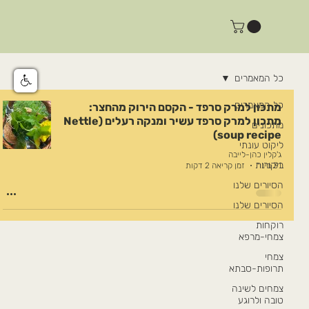
כל המאמרים
כל המאמרים
מתכון למרק סרפד - הקסם הירוק מהחצר:
מתכון למרק סרפד עשיר ומנקה רעלים (Nettle
מתכונים
soup recipe)
ליקוט עונתי
ג'קלין כהן-לייבה
ביקורות
31 בינו׳
זמן קריאה 2 דקות
הסיורים שלנו
הסיורים שלנו
רוקחות
צמחי-מרפא
צמחי
תרופות-סבתא
צמחים לשינה
טובה ולרוגע